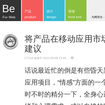
Be
产品
设计
前端
product
design
front end
For Web
为网而生 -
将产品在移动应用市
建议
C7210
发表于 2012-09-09 13:40
话说最近忙的倒是有些昏天
应用项目，“情感”方面的
时不时的精分一下，全身心