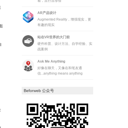
着，且行且珍惜
篇
AR产品设计
Augmented Reality，增强现实，更
有趣的现实
面
站在VR世界的大门前
硬件科普、设计方法、自学经验、实
自
战案例
Ask Me Anything
好像在聊天，又像在和笔友通
信...anything means anything
Beforweb 公众号
决