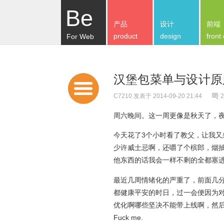
Be
产品
设计
前端
product
design
front
For Web
汉堡包菜单与设计原
C7210
发表于 2014-09-20 21:44
2
周六晚间。这一周更像是秋天了，
今天花了3个小时看了教父，让我又
少许威士忌啊，还嚼了个槟郎，烟
他东西的话我会一样不剩的全都塞
最近几周情绪化的严重了，前面几
都健康平安的时日，过一会便因为
优化啊哪些坚决不能带上线啊，然后
Fuck me.