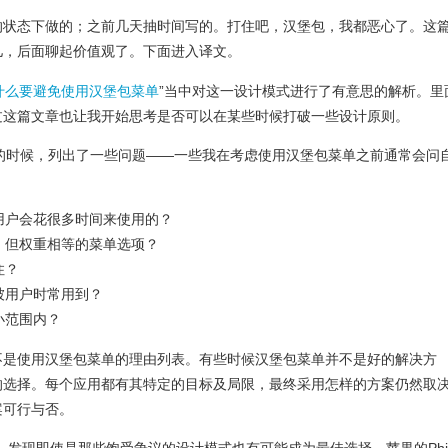
的状态下做的；之前几天抽时间写的。打住吧，汉堡包，我都恶心了。这
儿，后面聊起价值观了。下面进入译文。
什么要避免使用汉堡包菜单
”当中对这一设计模式进行了有意思的解析。里
过这篇文章也让我开始思考是否可以在某些时候打破一些设计原则。
行点评的时候，列出了一些问题——一些我在考虑使用汉堡包菜单之前通常会问
用户会花很多时间来使用的？
，但权重相等的菜单选项？
住？
被用户时常用到？
小范围内？
不是使用汉堡包菜单的理由列表。有些时候汉堡包菜单并不是好的解决方
的选择。每个应用都有其特定的目标及局限，最终采用怎样的方案仍然取
案可行与否。