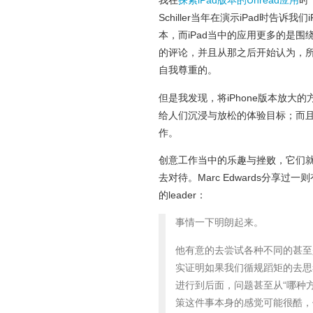
我在
探索iPad版本的Unread应用
时
Schiller当年在演示iPad时
本，而iPad当中的应用更多的是围绕
的评论，并且从那之后开始认为，所有
自我尊重的。
但是我发现，将iPhone版本放大的方
给人们沉浸与放松的体验目标；而且
作。
创意工作当中的乐趣与挫败，它们
去对待。Marc Edwards分享
的leader：
事情一下明朗起来。
他有意的去尝试各种不同的甚至
实证明如果我们循规蹈矩的去思
进行到后面，问题甚至从“哪种
策这件事本身的感觉可能很酷，