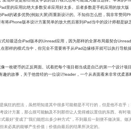
，发现即使是那些饱受争议的设计模式也有可能成为最佳选择。苹果的Phi
告诉我们iPad里的应用比绝大多数安卓应用好太多。后者多数是手机应用的放大版
iPad的诸多优势(例如大屏)而重新设计的。不知你怎么想，我非常赞同Phi
将iPhone版本设计方案简单的放大然后塞到iPad当中的设计师都是缺
式却最适合iPad版本的Unread应用，因为那样的全屏布局最契合Unrea
在那样的模式当中，你完全不需要将手从iPad边缘移开就可以执行导航
就像一枚硬币的正反两面。试着把每个项目都当成是自己的第一个设计项
过一则有趣的故事，关于他曾经的一位设计leader，一个从表面看来非常优柔寡
是疯狂的想法，虽然明知道其中很多可能都是不可行的，但是他不在乎；
考设计方案，那么很可能触及不到那些让人觉得难以置信的东西。有时项
方式最好”变成了“我们能想出多少种方式”，不到最后一刻便不做决策。做
但未必真的能够产生价值；价值由最后的结果所决定的。