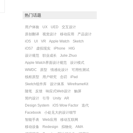
热门话题
用户体验
UX
UED
交互设计
原创翻译
视觉设计
移动应用
产品设计
iOS
UI
VR
Apple Watch
Sketch
iOS7
虚拟现实
iPhone
HIG
设计规范
职业成长
Julie Zhuo
Apple Watch界面设计规范
设计模式
WWDC
原型
情感化设计
可用性测试
线框原型
用户研究
念叨
iPad
Sketch组件库
设计体系
WireframeKit
随笔
反馈
响应式Web设计
触屏
简约设计
引导
Unity
AR
Design System
iOS Wow Factor
迭代
Facebook
小处见大的设计细节
智能手表
Web应用
移动互联网
移动设备
Redesign
拟物化
AMA