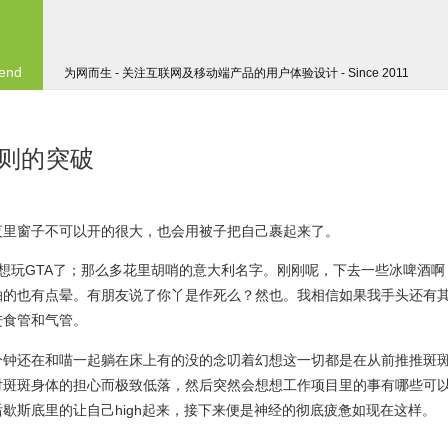
 end
为网而生 - 关注互联网及移动端产品的用户体验设计 - Since 2011
则的突破
夜里窗子不可以开的很大，也会用被子把自己裹起来了。
想玩GTA了；那么多花里胡哨的意大利名字。刚刚呢，下去一些冰啤酒啊
抽的也有点晕。有朋友说了你丫是作死么？然也。我相信如果我手头还有
进食管和气管。
分钟还在和喵一起躺在床上有的没的念叨着幻想这一切都是在从前推推斑
对斑斑身体的担心而极致低落，然后突然会想想工作项目里的事有哪些可
歇斯底里的让自己high起来，接下来便是神经的彻底疲惫如现在这样。