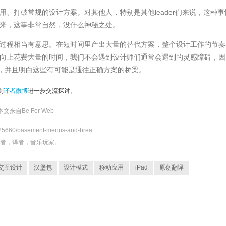
用、打破常规的设计方案。对其他人，特别是其他leader们来说，这种事
来，这事非常自然，没什么神秘之处。
过程相当有意思。在短时间里产出大量的替代方案，整个设计工作的节奏
向上花费大量的时间，我们不会遇到设计师们通常会遇到的灵感障碍，因
西，并且明白这些有可能是通往正确方案的桥梁。
到
译者微博
进一步交流探讨。
本文来自
Be For Web
1225660/basement-menus-and-brea...
发者，译者，音乐玩家。
交互设计
汉堡包
设计模式
移动应用
iPad
原创翻译