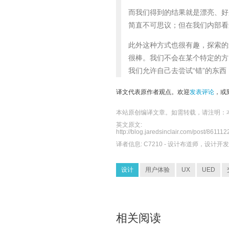
而我们得到的结果就是漂亮、好
简直不可思议；但在我们内部看
此外这种方式也很有趣，探索的
很棒。我们不会在某个特定的方
我们允许自己去尝试“错”的东
译文代表原作者观点。欢迎
发表评论
，或
本站原创编译文章。如需转载，请注明：
英文原文:
http://blog.jaredsinclair.com/post/8611
译者信息:
C7210
- 设计布道师，设计开
设计
用户体验
UX
UED
相关阅读