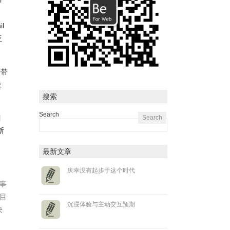
l
l
乏
d带
操
搜索
Search
目
断
最新文章
庆幸没有起步于这个时代
事
目
沉浸体验与主动交互预期
决