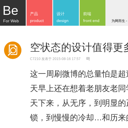
Be
产品
设计
前端
product
design
front end
For Web
为网而生 -
空状态的设计值得更
C7210
发表于 2015-08-16 17:57
这一周刷微博的总量怕是超
天早上还在想着老朋友老同
天下来，从无序，到明显的
锁，到慢慢的冷却…和历来