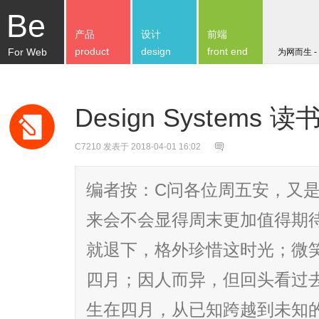
Be
产品
设计
前端
product
design
front end
For Web
为网而生 -
Design Systems 
C7210
发表于 2018-04-01 16:02
编者按：C问各位周五安，又
来会不会显得周末更加值得期
就退下，格外珍惜这时光；微
四月；因人而异，但回头看过
生在四月，从已知跨越到未知