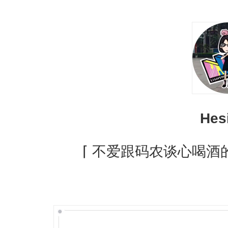
Hesi
⌈ 不爱跟码农谈心喝酒