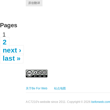
原创翻译
Pages
1
2
next ›
last »
关于Be For Web
站点地图
A C7210's website since 2011. Copyright © 2026
beforweb.co