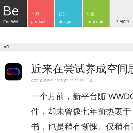
Be
产品
设计
前端
product
design
front end
For Web
为网而生 -
AR
近来在尝试养成空间
C7210
发表于 2023-07-29 09:38
一个月前，新平台随 WWD
件，却未曾像七年前热衷于 
书，也是稍有惭愧。仅稍有