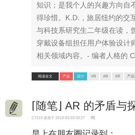
知识；是我个人的兴趣方向自不
得珍惜。K.D.，旅居纽约的
与科技系研究生二年级在读，曾在 G
穿戴设备组担任用户体验设计
相关领域内容。- 编者人格的 C7
阅读全文
产品
设计
VR
AR
XR
产品
⌈随笔⌋ AR 的矛盾
C7210
发表于 2019-03-03 00:27
早上在朋友圈记录到：