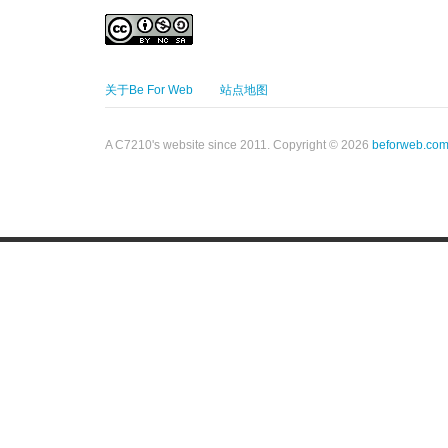
关于Be For Web
站点地图
A C7210's website since 2011. Copyright © 2026
beforweb.co