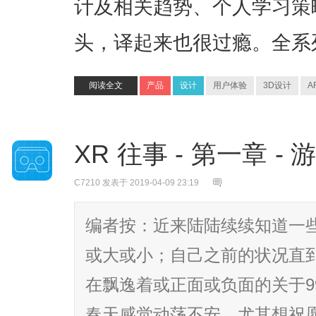
计及相关趋势、个人学习策
头，译起来也很过瘾。全系
阅读全文
产品
设计
用户体验
3D设计
A
XR 往事 - 第一章 -
C7210
发表于 2019-04-09 23:19
编者按：近来陆陆续续知道一
或大或小；自己之前的状况直
在飘逸着或正面或负面的关于9
春天感觉动荡不安，尤其想祝