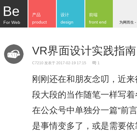
Be
产品
设计
前端
product
design
front end
For Web
为网而生 -
VR界面设计实践指南
C7210
发表于 2017-02-19 17:15
1
刚刚还在和朋友念叨，近来
段大段的当作随笔一样写着
在公众号中单独分一篇“前
是事情变多了，或是需要依