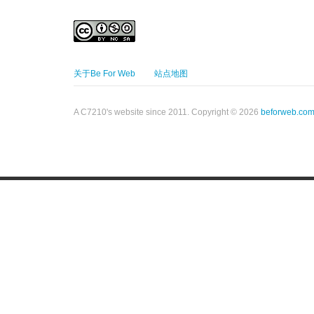
关于Be For Web
站点地图
A C7210's website since 2011. Copyright © 2026
beforweb.co