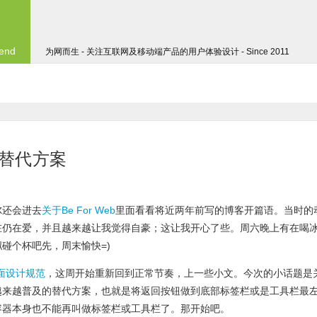
 end
为网而生 - 关注互联网及移动端产品的用户体验设计 - Since 2011
的替代方案
尔还会进去
关于Be For Web
里面看看将近两年前写的博客开篇语。当时的
在仍在爱，并且越来越让我觉得自豪；这让我开心了些。周六晚上有在喝
碰个杯吧先，周末愉快=)
界面设计规范
，这周开始重新回到正常节奏，上一些小文。今次的小话题是
越来越普及的替代方案，也就是将返回按钮做到底部标签栏或是工具栏最
容器本身也不能再叫做标签栏或工具栏了。那开始吧。