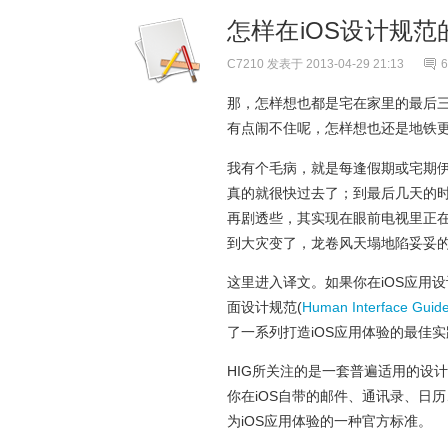
怎样在iOS设计规
C7210
发表于 2013-04-29 21:13
6
那，怎样想也都是宅在家里的最后
有点闹不住呢，怎样想也还是地铁
我有个毛病，就是每逢假期或宅期伊
真的就很快过去了；到最后几天的
再剧透些，其实现在眼前电视里正
到大灾变了，龙卷风天塌地陷妥妥
这里进入译文。如果你在iOS应用设
面设计规范(
Human Interface Guide
了一系列打造iOS应用体验的最佳实
HIG所关注的是一套普遍适用的设
你在iOS自带的邮件、通讯录、日历
为iOS应用体验的一种官方标准。