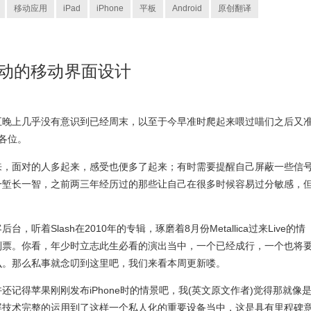
移动应用
iPad
iPhone
平板
Android
原创翻译
驱动的移动界面设计
五晚上几乎没有意识到已经周末，以至于今早准时爬起来喂过喵们之后又
各位。
来，面对的人多起来，感受也便多了起来；有时需要提醒自己屏蔽一些信
一堑长一智，之前两三年经历过的那些让自己在很多时候容易过分敏感，
听着Slash在2010年的专辑，琢磨着8月份Metallica过来Live的情
到票。你看，年少时立志此生必看的演出当中，一个已经成行，一个也将
么。那么私事就念叨到这里吧，我们来看本周更新喽。
记得苹果刚刚发布iPhone时的情景吧，我(英文原文作者)觉得那就像
屏技术完整的运用到了这样一个私人化的重要设备当中，这是具有里程碑