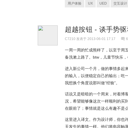
用户体验
UX
UED
交互设计
超越按钮 - 谈手势
C7210
发表于 2013-06-01 17:17
6
一周一周的忙成熊样了，以至于周
备洗漱上路了。btw，儿童节快乐，
进入新公司一个月，做的事情多起
的输入，以便稳定自己的输出；吃
我想换个角度说那叫做“经验”。
话说又是暗暗的一个周末，对着博客后台，
况，希望能够像这次一样顺利的买
在眼前了；事情就是这么有趣不是
这里进入译文。作为设计师，你也许还
天发生的事情一样。他们将电容触