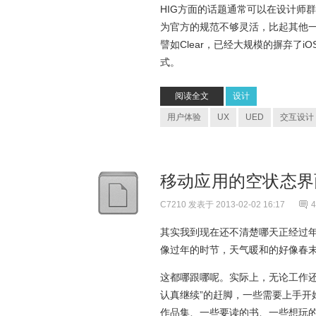
HIG方面的话题通常可以在设计师
为官方的规范不够灵活，比起其他
譬如Clear，已经大规模的摒弃了
式。
阅读全文
设计
用户体验
UX
UED
交互设计
移动应用的空状态
C7210
发表于 2013-02-02 16:17
4
其实我到现在还不清楚哪天正经过
像过年的时节，天气暖和的好像春
这都哪跟哪呢。实际上，无论工作
认真继续”的赶脚，一些需要上手开
作品集、一些要读的书、一些想玩的