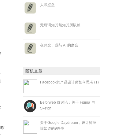
人即壁垒
无所谓知其然知其所以然
夜碎念：我与 AI 的磨合
准
随机文章
号
但
Facebook的产品设计师如何思考 (1)
Beforweb 群讨论：关于 Figma 与
要
Sketch
关于Google Daydream，设计师应
是昨
该知道的9件事
意