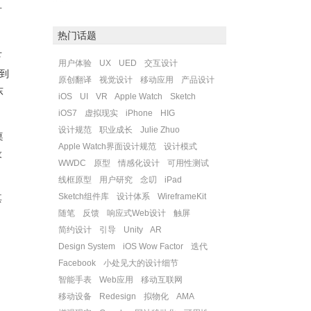
可
热门话题
下
用户体验
UX
UED
交互设计
到
原创翻译
视觉设计
移动应用
产品设计
东
iOS
UI
VR
Apple Watch
Sketch
iOS7
虚拟现实
iPhone
HIG
设计规范
职业成长
Julie Zhuo
桌
Apple Watch界面设计规范
设计模式
设
WWDC
原型
情感化设计
可用性测试
线框原型
用户研究
念叨
iPad
Sketch组件库
设计体系
WireframeKit
其
随笔
反馈
响应式Web设计
触屏
简约设计
引导
Unity
AR
Design System
iOS Wow Factor
迭代
Facebook
小处见大的设计细节
智能手表
Web应用
移动互联网
移动设备
Redesign
拟物化
AMA