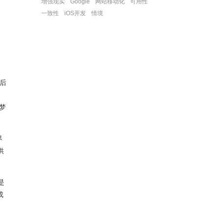
增强现实
Google
网站移动化
可用性
一致性
iOS开发
情境
，
后
？
梦
界
供
是
成