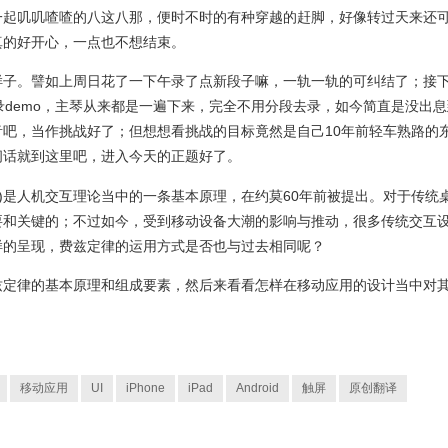
一起叽叽喳喳的八这八那，便时不时的有种穿越的赶脚，好像转过天来还
真的好开心，一点也不想结束。
样子。譬如上周日花了一下午录了点新段子嘛，一轨一轨的可纠结了；接
录demo，主琴从来都是一遍下来，完全不用分段去录，如今简直是没出息
吧，当作挑战好了；但想想看挑战的目标竟然是自己10年前轻车熟路的
闲话就到这里吧，进入今天的正题好了。
 Law)是人机交互理论当中的一条基本原理，在约莫60年前被提出。对于传统
要和关键的；不过如今，受到移动设备大潮的影响与推动，很多传统交互
样的呈现，费兹定律的运用方式是否也与过去相同呢？
兹定律的基本原理和组成要素，然后来看看怎样在移动应用的设计当中对
移动应用
UI
iPhone
iPad
Android
触屏
原创翻译