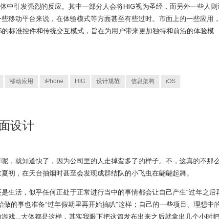
群体中引发强烈的反应。其中一部分人会将HIG视为圣经，而另外一些人则
一些移动平台来说，在体验模式等方面甚至有些过时。市面上的一些应用
iOS的标准控件和传统交互模式，旨在为用户带来更加独特和前沿的体验模
移动应用
iPhone
HIG
设计规范
信息架构
iOS
界面设计
年呢，就知道快了，因为公司里的人走掉蛮多了的样子。不，这真的不那
末夏初，在天台抽烟时甚至会发现成群结队的小飞虫在翩翩起舞。
还是生活，似乎任何正处于正常进行当中的事情都会让自己产生“过年之后
始做的事也准备“过年假期里再开始搞叭”这样；自己的一些项目、理想中
游戏...大体都是这样，其实我眼下把这篇发布出来之后就拿出几个小时