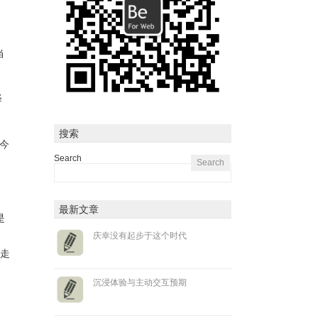
，
当
译
搜索
今
Search
最新文章
是
庆幸没有起步于这个时代
是走
沉浸体验与主动交互预期