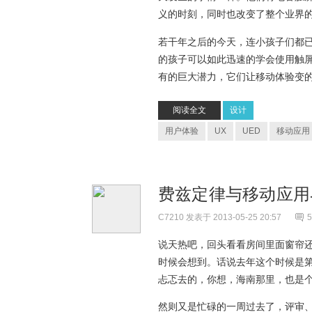
义的时刻，同时也改变了整个业界
若干年之后的今天，连小孩子们都
的孩子可以如此迅速的学会使用触
有的巨大潜力，它们让移动体验变
阅读全文
设计
用户体验
UX
UED
移动应用
费兹定律与移动应
C7210
发表于 2013-05-25 20:57
5
说天热吧，回头看看房间里面窗帘
时候会想到。话说去年这个时候是第
忐忑去的，你想，海南那里，也是
然则又是忙碌的一周过去了，评审