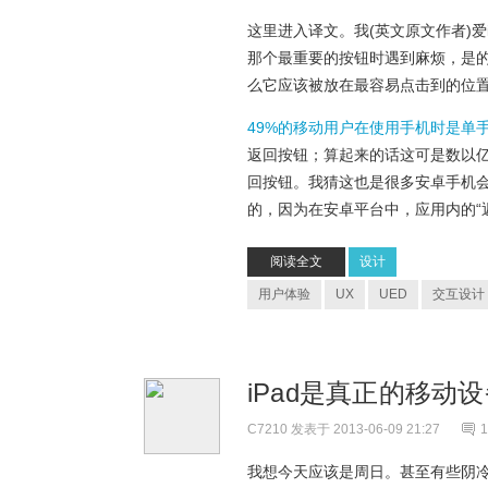
这里进入译文。我(英文原文作者)爱i
那个最重要的按钮时遇到麻烦，是
么它应该被放在最容易点击到的位
49%的移动用户在使用手机时是单
返回按钮；算起来的话这可是数以
回按钮。我猜这也是很多安卓手机
的，因为在安卓平台中，应用内的“
阅读全文
设计
用户体验
UX
UED
交互设计
iPad是真正的移动
C7210
发表于 2013-06-09 21:27
1
我想今天应该是周日。甚至有些阴