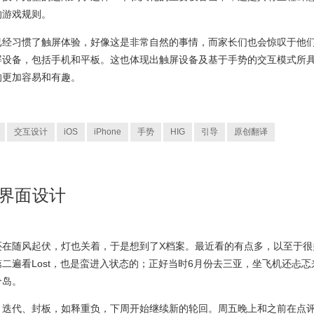
的游戏规则。
已经习惯了触屏体验，好像这是非常自然的事情，而家长们也会惊叹于他
屏设备，包括手机和平板。这也体现出触屏设备及基于手势的交互模式所
的更加容易和有趣。
交互设计
iOS
iPhone
手势
HIG
引导
原创翻译
用界面设计
还在随风起伏，灯也关着，于是想到了X档案。最近看的有点多，以至于很
二遍看Lost，也是蛮进入状态的；正好当时6月份去三亚，坐飞机还忐忑
个岛。
、迭代、封板，如释重负，下周开始继续新的轮回。周五晚上和之前在点