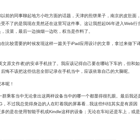
和以前的同事聊起地方小吃方面的话题，天津的煎饼果子，南京的皮肚面
受不了的是我现在竟然还在这里写这件事。这让我想起06年进入Web行
头，没菜，最后一边抽烟一边吃，权当是作料了。
在比较需要的时候发现这样一篇关于iPad应用设计的文章，拿过来做下
英文原文作者)的安卓手机挂了。我应该记得自己要在哪站下车的，但和如
；后悔不该把这些信息全部记录在手机当中，应该依靠自己的大脑呢。
记本呢！
，在一群乘客当中无论拿出这两样设备当中的哪一个都显得很扎眼。最后我还
3G，不过我总觉得身边的人在盯着我的屏幕看...我这些纠结其实是有原因
多的是在使用智能手机或Kindle这样的设备；无论在车站还是车上，或