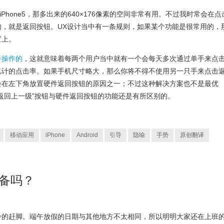
Phone5，那多出来的640×176像素的空间非常有用。不过我时常会在点
的，就是返回按钮。UX设计当中有一条规则，如果某个功能是很常用的，
置上。
手操作的
，这就意味着每两个用户当中就有一个会每天多次通过单手来点
亿计的点击率。如果手机尺寸略大，那么你将不得不使用另一只手来点击
会在左下角放置硬件返回按钮的原因之一；不过这种解决方案也不是最优
返回上一级”按钮与硬件返回按钮的功能还是有所区别的。
移动应用
iPhone
Android
引导
隐喻
手势
原创翻译
设备吗？
冷的赶脚。端午放假的日期与其他地方不太相同，所以明明大家还在上班