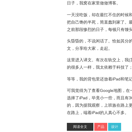
日子，我窝在家里做做博客。
一天没吃饭，却在最扛不住的时候
把自己馋的半死，简直蠢到家了。最
之前那段惨烈的日子，每顿只有馒
头昏昏的，不说闲话了。恰如其分的
文，分享给大家，走起。
这里进入译文。有次在轨交上，我(
的很多人一样，我太依赖于科技了
等等，我的背包里还放着iPad和笔
可我觉得为了查看Google地图
选择了iPad，毕竟小一些，而且有
的，因为据我观察，上班族在路上更
在路上，端着iPad的人真心不多。
阅读全文
产品
设计