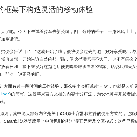
范的框架下构造灵活的移动体验
三天了吧。今天下午试着骑车去新公司，四十分钟的样子，一路风风土土
更加像话吧。
始便会告诉自己，“这就开始了哦，很快便会过去的吧，好好享受呢”，然
时候再回想一开始告诉自己的那些话，便觉得凄凉与不舍了。这不有病么
在放着日和，接下来发好这篇之后便要喝些啤酒看看X档案。话说我昨天又
的。那么，说正经的吧。
计方面有过一段时间的工作经验，那么多半会听说过“HIG”，也就是人机
lines
)的简写。这份苹果官方文档的内容十分广泛，为设计师与开发者提
践。
计原则，其中绝大部分内容是关于iOS原生容器和控件的使用方式的，也就
、Safari浏览器等应用当中所见到的那些界面元素及交互模式；这些已经