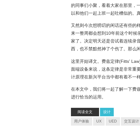
的同事们小聚，看着大家在那里，
以和他们一起上班一起吐槽似的。
又然则今次想唠叨的闲话还有些的
来一整周都会想到10年前这个时候
家了。决定明天还是尝试着连续录音
西，也不禁黯然神了个伤了。那么
这里开始译文。费兹定律(Fitts'
面端设备来说，这条定律是非常重
计原理在新兴平台当中都有着不一
在本文中，我们将一起了解一下费
进行恰当的运用。
阅读全文
设计
用户体验
UX
UED
交互设计