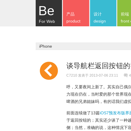
Be
产品
设计
前端
product
design
front
For Web
iPhone
谈导航栏返回按钮
C7210
发表于 2013-07-06 23:11
4
呼，又要夜间上新了。其实自己偶
力现在仍在，当时爱的那个世界现
啤酒的兄弟姐妹吗，有的话我们虚拟
前面连续做了13篇
iOS7预发布版
于返回按钮的；其实还少谈了一种
侧；当然，准确的说，这种情况下