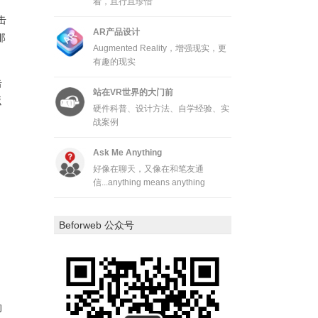
着，且行且珍惜
击
AR产品设计
那
Augmented Reality，增强现实，更
有趣的现实
击
站在VR世界的大门前
返
硬件科普、设计方法、自学经验、实
战案例
Ask Me Anything
好像在聊天，又像在和笔友通
信...anything means anything
Beforweb 公众号
的