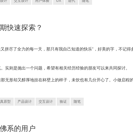
设计
交互设计
用户体验
UX
迭代
随笔
前期快速探索？
艰难又拼尽了全力的每一天，那只有我自己知道的快乐”，好美的字，不记得
笔。实则是抛出一个问题，希望有相关经历经验的朋友可以来共同探讨。
着那无形却又醇厚地挂在杯壁上的样子，未饮也有几分开心了。小做启程
真原型
产品设计
交互设计
验证
随笔
到佛系的用户