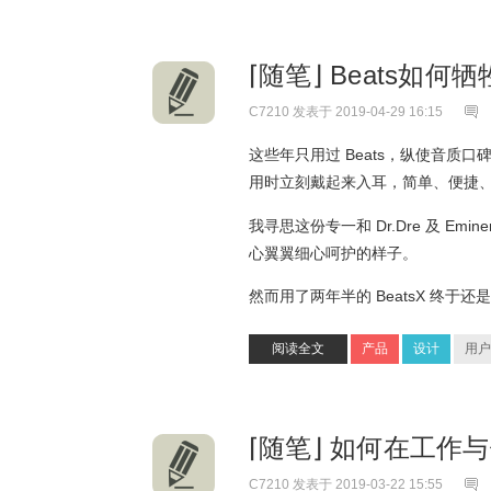
⌈随笔⌋ Beats如
C7210
发表于 2019-04-29 16:15
这些年只用过 Beats，纵使音质口碑一
用时立刻戴起来入耳，简单、便捷
我寻思这份专一和 Dr.Dre 及 
心翼翼细心呵护的样子。
然而用了两年半的 BeatsX 终
阅读全文
产品
设计
用户
⌈随笔⌋ 如何在工
C7210
发表于 2019-03-22 15:55