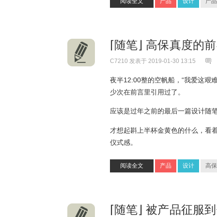
阅读全文
产品
设计
产品
⌈随笔⌋ 高保真度的
C7210
发表于 2019-01-30 13:15
夜半12:00整的空帆船，“我爱这
少次在前言里引用过了。
应该是过年之前的最后一篇设计随
才想起斟上半杯金黄色的什么，看
仪式感。
阅读全文
产品
设计
高保
⌈随笔⌋ 被产品征服