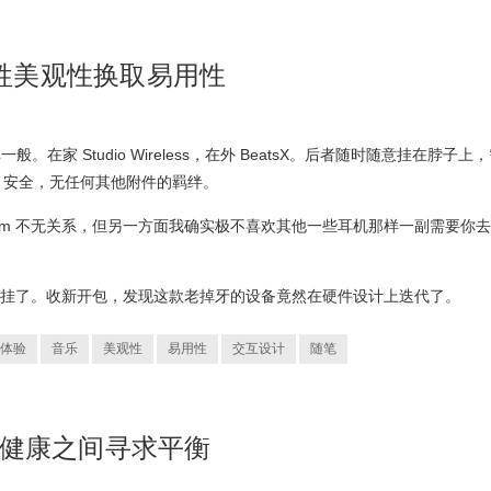
何牺牲美观性换取易用性
般。在家 Studio Wireless，在外 BeatsX。后者随时随意挂在脖子上
、安全，无任何其他附件的羁绊。
Eminem 不无关系，但另一方面我确实极不喜欢其他一些耳机那样一副需要你
于还是挂了。收新开包，发现这款老掉牙的设备竟然在硬件设计上迭代了。
体验
音乐
美观性
易用性
交互设计
随笔
作与健康之间寻求平衡