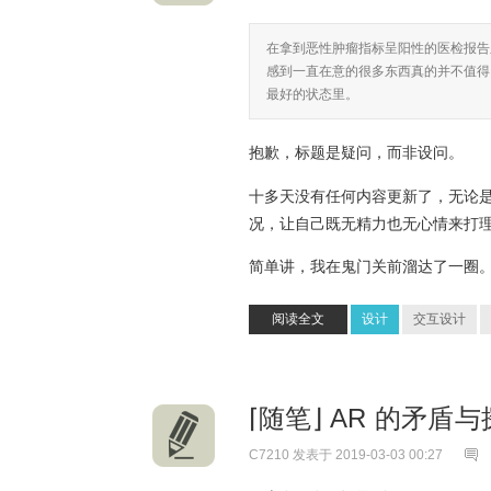
在拿到恶性肿瘤指标呈阳性的医检报告
感到一直在意的很多东西真的并不值得
最好的状态里。
抱歉，标题是疑问，而非设问。
十多天没有任何内容更新了，无论
况，让自己既无精力也无心情来打
简单讲，我在鬼门关前溜达了一圈
阅读全文
设计
交互设计
⌈随笔⌋ AR 的矛盾
C7210
发表于 2019-03-03 00:27