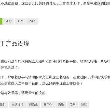
全不感觉孤独，这些是无比美好的时光；工作也非工作，而是构建我的自
随笔
工作
indie
决于产品语境
，也提到这个周末要跑去无锡和老伙伴们排练的事情。顺利成行喽，两场
不停地笑过了。
团了；承载着故事与情感的时光是和这些老朋友一起度过的，其中的快乐
我还是这些人当中最年轻的，这么好的事现在上哪找去？
音箱与效果器，琢磨些有的没的。
设计
视觉设计
拟物化
扁平化
隐喻
音乐
随笔