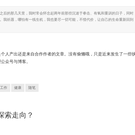
之后的那几天里，我时常会怀念起两年前那些沉迷于拳击、有氧和重训的日子，同时
。我祈愿，哪怕有一线生机，我也要尽一切可能，不惜代价，让自己的生命重新回到
是个人产出还是来自合作作者的文章。没有偷懒哦，只是近来发生了一些
理公众号与博客。
。
工作
健康
随笔
与探索走向？