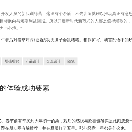
是设计开发人员的新兵训练营。这里有个矛盾：不去训练就难以推动真正有意
目标航向与短期利益回报。所以开启新时代新范式的人都是值得崇敬的，
力与心境。”
，午餐后对着草坪两根烟的功夫脑子会乱糟糟。稍作扩写。胡言乱语不知
增强现实
产品设计
交互设计
随笔
》的体验成功要素
亿。春节前有幸买到大年初一的票，观后的感慨与欣喜也确实是此刻疲惫
当即在朋友圈有脑推荐，并在豆瓣打了五星。那些恶意一星都是什么鬼。