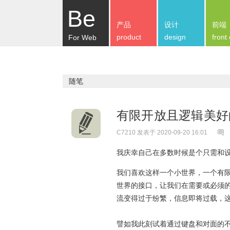
Be
产品
设计
前端
product
design
front
For Web
随笔
有限开放且逻辑美
C7210
发表于 2020-09-20 16:01
我庆幸自己在多数时候是个只需和
我们喜欢这样一个小世界，一个有
世界的接口，让我们在需要或必须
流变得过于纷繁，信息即将过载，
譬如我此刻试着通过键盘和对面的