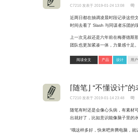
C7210
发表于 2019-01-24 13:08
近两日都在抽调凌晨时段记录这些
时间去看了 Slash 与同谋者乐
上一次见叔还是六年前在梅赛德斯那
团队也更加紧凑一体，力量感十足
阅读全文
产品
设计
用户
⌈随笔⌋ “不懂设计”
C7210
发表于 2019-01-14 23:48
随笔有时还是会像心头病，有素材
出就好了，比如意识能像脑子里的
“哦这样多好，快来吧奔腾电脑，就