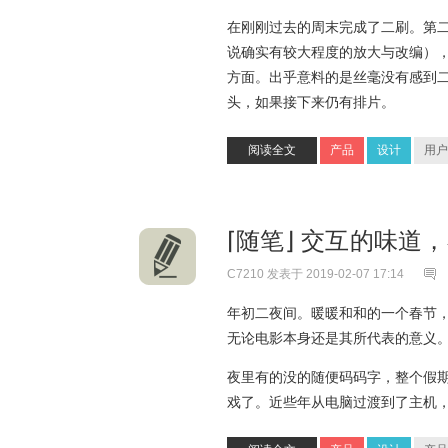
在刚刚过去的周末完成了二刷。第
说确实有较大程度的放大与改编），
方面。出乎意料的是丝毫没有感到
头，如果接下来仍有排片。
阅读全文
产品
设计
用户
⌈随笔⌋ 交互的味道
C7210
发表于 2019-02-07 17:14
年初二夜间。暖暖和和的一个春节
无论电影本身还是其所代表的意义
夜里有的没的随便码码字，整个假
戏了。近些年从电脑过渡到了主机，这