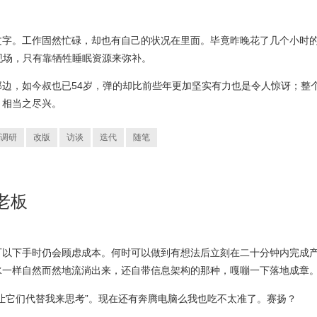
文字。工作固然忙碌，却也有自己的状况在里面。毕竟昨晚花了几个小时
团的现场，只有靠牺牲睡眠资源来弥补。
边，如今叔也已54岁，弹的却比前些年更加坚实有力也是令人惊讶；整
。相当之尽兴。
调研
改版
访谈
迭代
随笔
的老板
可以下手时仍会顾虑成本。何时可以做到有想法后立刻在二十分钟内完成
水一样自然而然地流淌出来，还自带信息架构的那种，嘎嘣一下落地成章
让它们代替我来思考”。现在还有奔腾电脑么我也吃不太准了。赛扬？