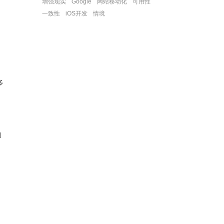
增强现实
Google
网站移动化
可用性
一致性
iOS开发
情境
多
的