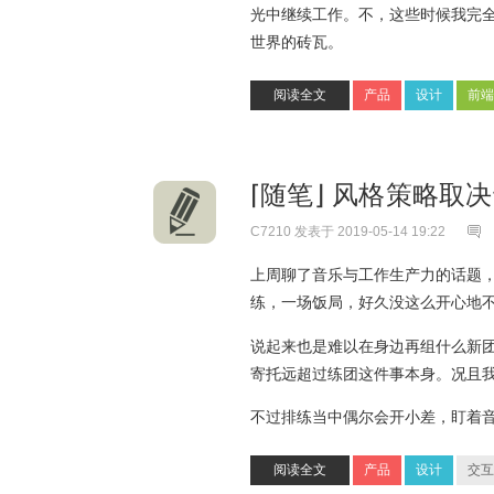
光中继续工作。不，这些时候我完
世界的砖瓦。
阅读全文
产品
设计
前端
⌈随笔⌋ 风格策略取
C7210
发表于 2019-05-14 19:22
上周聊了音乐与工作生产力的话题
练，一场饭局，好久没这么开心地
说起来也是难以在身边再组什么新
寄托远超过练团这件事本身。况且
不过排练当中偶尔会开小差，盯着
阅读全文
产品
设计
交互