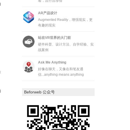
着，且行且珍惜
由
AR产品设计
Augmented Reality，增强现实，更
有趣的现实
站在VR世界的大门前
硬件科普、设计方法、自学经验、实
战案例
Ask Me Anything
好像在聊天，又像在和笔友通
排
信...anything means anything
和
Beforweb 公众号