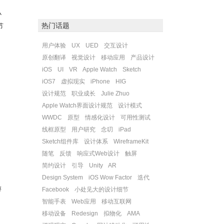
小
热门话题
节
用户体验
UX
UED
交互设计
原创翻译
视觉设计
移动应用
产品设计
iOS
UI
VR
Apple Watch
Sketch
iOS7
虚拟现实
iPhone
HIG
设计规范
职业成长
Julie Zhuo
Apple Watch界面设计规范
设计模式
WWDC
原型
情感化设计
可用性测试
线框原型
用户研究
念叨
iPad
Sketch组件库
设计体系
WireframeKit
随笔
反馈
响应式Web设计
触屏
，
简约设计
引导
Unity
AR
Design System
iOS Wow Factor
迭代
游
Facebook
小处见大的设计细节
智能手表
Web应用
移动互联网
移动设备
Redesign
拟物化
AMA