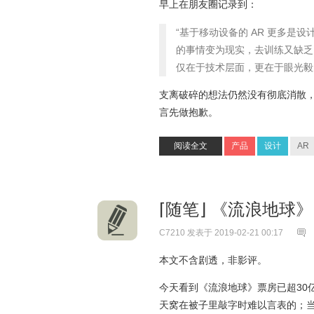
早上在朋友圈记录到：
“基于移动设备的 AR 更多
的事情变为现实，去训练又缺乏
仅在于技术层面，更在于眼光毅
支离破碎的想法仍然没有彻底消散
言先做抱歉。
阅读全文
产品
设计
AR
⌈随笔⌋ 《流浪地球
C7210
发表于 2019-02-21 00:17
本文不含剧透，非影评。
今天看到《流浪地球》票房已超30
天窝在被子里敲字时难以言表的；