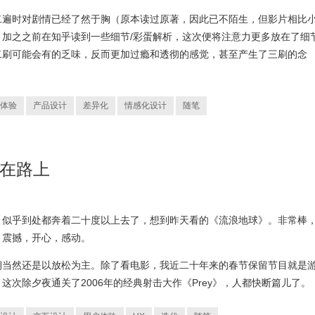
二遍时对剧情已经了然于胸（原本读过原著，因此已不陌生，但影片相比
加之之前在知乎读到一些细节/彩蛋解析，这次便将注意力更多放在了细
二刷可能会有的乏味，反而更加过瘾和透彻的感觉，甚至产生了三刷的念
体验
产品设计
差异化
情感化设计
随笔
，在路上
，似乎到处都奔着二十度以上去了，想到昨天看的《流浪地球》。非常棒
。震撼，开心，感动。
期当然还是以放松为主。除了看电影，我近二十年来的春节保留节目就是
次除夕夜通关了2006年的经典射击大作《Prey》，人都快断篇儿了。