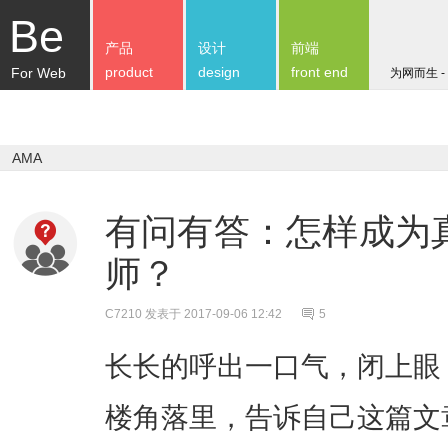
Be
产品
设计
前端
product
design
front end
For Web
为网而生 -
AMA
有问有答：怎样成为
师？
C7210
发表于 2017-09-06 12:42
5
长长的呼出一口气，闭上眼
楼角落里，告诉自己这篇文