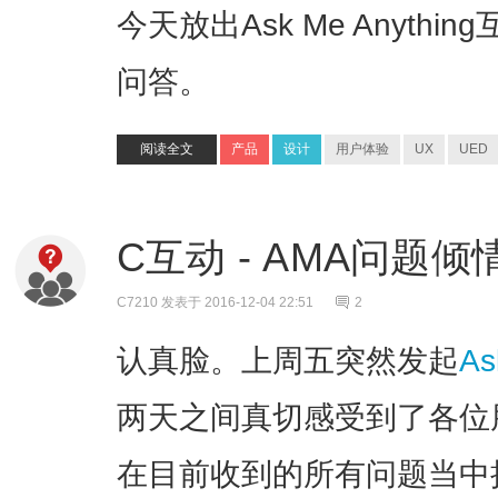
今天放出Ask Me Anyth
问答。
阅读全文
产品
设计
用户体验
UX
UED
C互动 - AMA问题倾
C7210
发表于 2016-12-04 22:51
2
认真脸。上周五突然发起
As
两天之间真切感受到了各位
在目前收到的所有问题当中