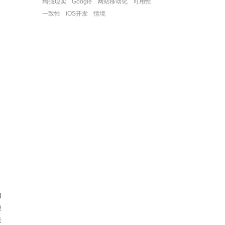
增强现实
Google
网站移动化
可用性
一致性
iOS开发
情境
的
短
来