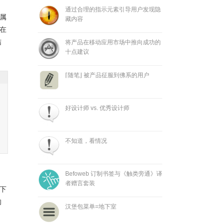
通过合理的指示元素引导用户发现隐
属
藏内容
在
结
将产品在移动应用市场中推向成功的
十点建议
⌈随笔⌋ 被产品征服到佛系的用户
好设计师 vs. 优秀设计师
不知道，看情况
Befoweb 订制书签与《触类旁通》译
者赠言套装
下
的
汉堡包菜单=地下室