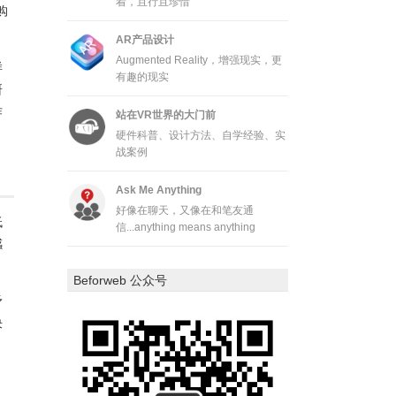
着，且行且珍惜
购
AR产品设计
Augmented Reality，增强现实，更
样
有趣的现实
研
作
站在VR世界的大门前
硬件科普、设计方法、自学经验、实
战案例
Ask Me Anything
好像在聊天，又像在和笔友通
低
信...anything means anything
感
Beforweb 公众号
矛
决