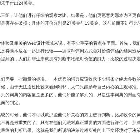
乐于付出24美金。
第三组，让他们进行仔细的观察对比。结果是，他们更愿意为那本内容更
是否存在破损；具体的开价分别是27美金与19美金。这与前面不进行比
体验及相关的Web设计领域来说，有不少重要的看点在里面。首先，我
或是将两本放在一起进行比较——这两种评判方式会对价值评估的结果造
面提到的，人们并非生来就拥有判断事物绝对价值的能力；比较的过程决
人们需要一些衡量的标准。一本优秀的词典应该收录多少词条？绝大多数
时候，由于无法通过比较来看到利弊，人们只能参考自己内心的主观标准
拿到的词典的内容量是更多的，他们所能了解到的，只是这本词典的封面
负面的判定。
比较的时候，他们才可以就那些他们所关心的方面进行判断，比如收录的
就不再是最重要的了。只有在他们无法对真正重要的方面进行评估时，那
定最终的判断结果。这就是我们所说的决策过程所处的上下文环境对于决