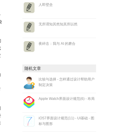
人即壁垒
多
较
无所谓知其然知其所以然
们
夜碎念：我与 AI 的磨合
成
定
随机文章
的
比较与选择 - 怎样通过设计帮助用户
。
制定决策
有
Apple Watch界面设计规范(6) - 布局
词
些
iOS7界面设计规范(11) - UI基础 - 图
策
标与图形