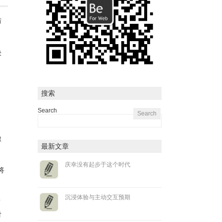
措
决
搜索
Search
：
激
最新文章
庆幸没有起步于这个时代
将
沉浸体验与主动交互预期
有
对