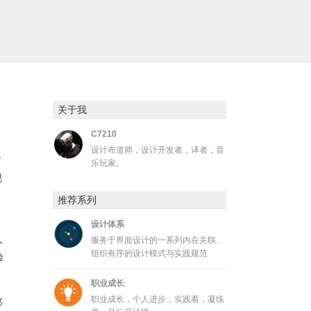
关于我
C7210
设计布道师，设计开发者，译者，音
占
乐玩家。
现
。
推荐系列
设计体系
以
服务于界面设计的一系列内在关联、
组织有序的设计模式与实践规范
验
职业成长
职业成长，个人进步，实践着，凝练
都