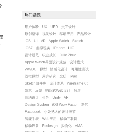
个
热门话题
用户体验
UX
UED
交互设计
原创翻译
视觉设计
移动应用
产品设计
定
iOS
UI
VR
Apple Watch
Sketch
一
iOS7
虚拟现实
iPhone
HIG
设计规范
职业成长
Julie Zhuo
Apple Watch界面设计规范
设计模式
WWDC
原型
情感化设计
可用性测试
线框原型
用户研究
念叨
iPad
Sketch组件库
设计体系
WireframeKit
随笔
反馈
响应式Web设计
触屏
简约设计
引导
Unity
AR
Design System
iOS Wow Factor
迭代
Facebook
小处见大的设计细节
智能手表
Web应用
移动互联网
移动设备
Redesign
拟物化
AMA