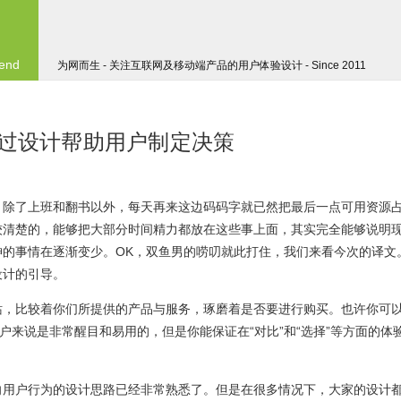
 end
为网而生 - 关注互联网及移动端产品的用户体验设计 - Since 2011
通过设计帮助用户制定决策
，除了上班和翻书以外，每天再来这边码码字就已然把最后一点可用资源
较清楚的，能够把大部分时间精力都放在这些事上面，其实完全能够说明
神的事情在逐渐变少。OK，双鱼男的唠叨就此打住，我们来看今次的译文
设计的引导。
站，比较着你们所提供的产品与服务，琢磨着是否要进行购买。也许你可
户来说是非常醒目和易用的，但是你能保证在“对比”和“选择”等方面的体
向用户行为的设计思路已经非常熟悉了。但是在很多情况下，大家的设计