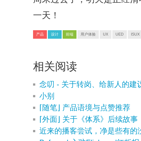
一天！
产品
设计
前端
用户体验
UX
UED
ISUX
相关阅读
念叨 - 关于转岗、给新人的建
小别
⌈随笔⌋ 产品语境与点赞推荐
⌈外面⌋ 关于《体系》后续故
近来的播客尝试，净是些有的