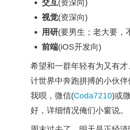
交互
(资深向)
视觉
(资深向)
用研
(要男生；老大要，
前端
(iOS开发向)
希望和一群年轻有为又有才
计世界中奔跑拼搏的小伙伴
我呗，微信(
Coda7210
)或微
好，详细情况俺们小窗说。
周末过去了，明天是正经清