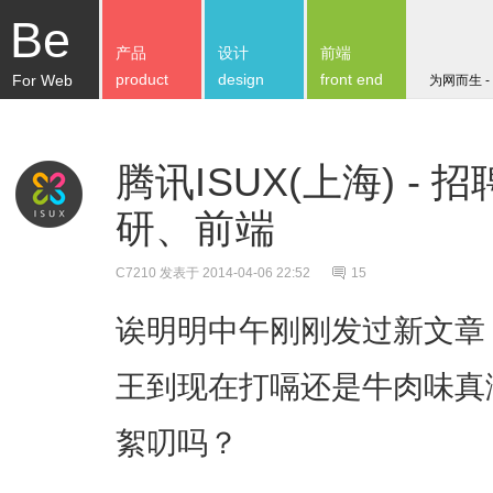
Be
产品
设计
前端
product
design
front end
For Web
为网而生 -
腾讯ISUX(上海) -
研、前端
C7210
发表于 2014-04-06 22:52
15
诶明明中午刚刚发过新文章
王到现在打嗝还是牛肉味真
絮叨吗？