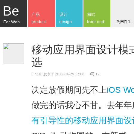
Be
产品
设计
前端
product
design
front end
For Web
为网而生 -
移动应用界面设计模式
选
C7210
发表于 2012-04-29 17:08
12
决定放假期间先不上
iOS 
做完的话我心不甘。去年年
有引导性的移动应用界面设