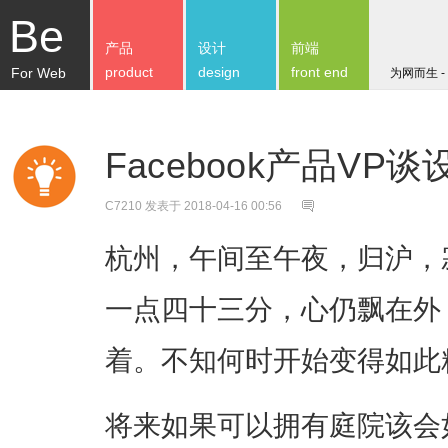
Be
产品
设计
前端
product
design
front end
For Web
为网而生 -
Facebook产品VP
C7210
发表于 2018-04-16 00:56
杭州，午间至午夜，归沪，
一点四十三分，心仍飘在外
着。不知何时开始变得如此
将来如果可以拥有庭院该会