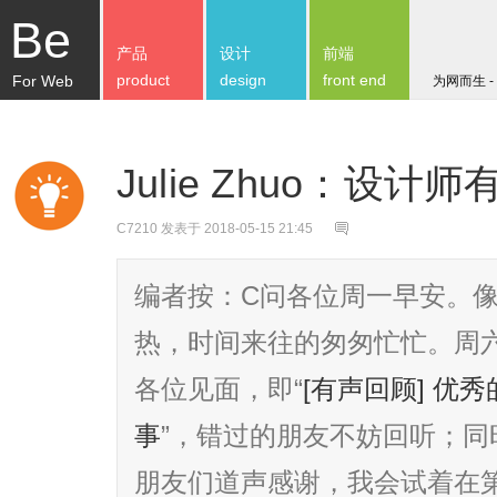
Be
产品
设计
前端
product
design
front end
For Web
为网而生 -
Julie Zhuo：设
C7210
发表于 2018-05-15 21:45
编者按：C问各位周一早安。
热，时间来往的匆匆忙忙。周六
各位见面，即“
[有声回顾] 优
事
”，错过的朋友不妨回听；
朋友们道声感谢，我会试着在