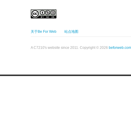
关于Be For Web
站点地图
A C7210's website since 2011. Copyright © 2026
beforweb.co