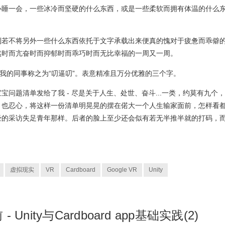
心睡一会，一些冰冷而坚硬的什么东西，或是一些柔软而拥有体温的什么
到若不将另外一些什么东西依托于文字承载出来便真的愧对于疲惫而乖僻
然时而亢奋时而抑郁时而乖巧时而无比幸福的一周又一周。
。我的同事称之为“叨逼叨”。表意精准且万分优雅的三个字。
问题清单发给了我 - 尽是关于人生、处世、奋斗...一类，约莫有九个
。也忍心，将这样一份清单明晃晃的摆在偌大一个人生输家面前，怎样看
经的采访失足青年那样。后者的脸上至少还会似有若无半推半就的打码，
虚拟现实
VR
Cardboard
Google VR
Unity
Unity与Cardboard app基础实践(2)