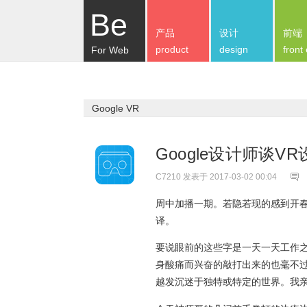
Be
产品
设计
前端
product
design
front
For Web
Google VR
Google设计师谈
C7210
发表于 2017-03-02 00:04
周中加播一期。若隐若现的感到开
译。
要说眼前的这些字是一天一天工作
身酸痛而兴奋的敲打出来的也毫不
越发沉迷于独特或特定的世界。我