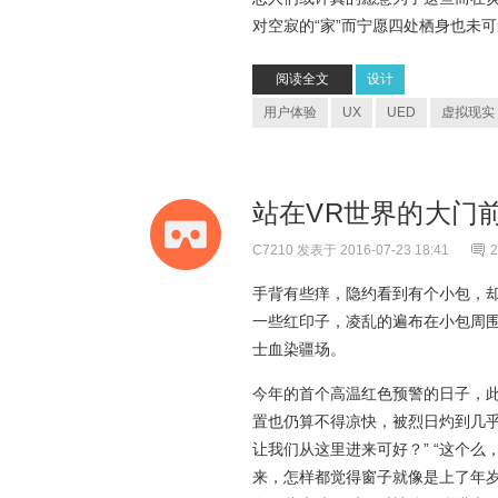
对空寂的“家”而宁愿四处栖身也未
阅读全文
设计
用户体验
UX
UED
虚拟现实
站在VR世界的大门前 - 
C7210
发表于 2016-07-23 18:41
2
手背有些痒，隐约看到有个小包，
一些红印子，凌乱的遍布在小包周
士血染疆场。
今年的首个高温红色预警的日子，此
置也仍算不得凉快，被烈日灼到几
让我们从这里进来可好？” “这个么，
来，怎样都觉得窗子就像是上了年