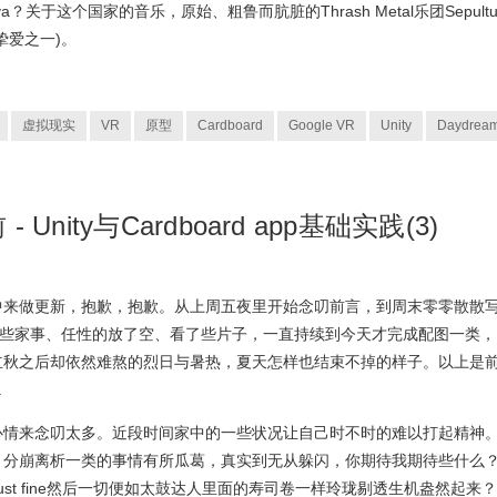
a？关于这个国家的音乐，原始、粗鲁而肮脏的Thrash Metal乐团Sepultu
挚爱之一)。
虚拟现实
VR
原型
Cardboard
Google VR
Unity
Daydrea
Unity与Cardboard app基础实践(3)
中来做更新，抱歉，抱歉。从上周五夜里开始念叨前言，到周末零零散散
忙些家事、任性的放了空、看了些片子，一直持续到今天才完成配图一类，
立秋之后却依然难熬的烈日与暑热，夏天怎样也结束不掉的样子。以上是
.
心情来念叨太多。近段时间家中的一些状况让自己时不时的难以打起精神
、分崩离析一类的事情有所瓜葛，真实到无从躲闪，你期待我期待些什么
l be just fine然后一切便如太鼓达人里面的寿司卷一样玲珑剔透生机盎然起来