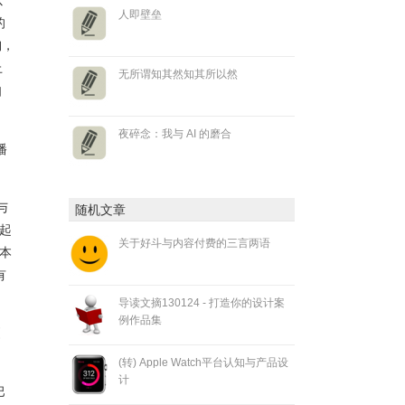
以
人即壁垒
的
淘，
上
无所谓知其然知其所以然
自
夜碎念：我与 AI 的磨合
播
与
随机文章
起
关于好斗与内容付费的三言两语
本
有
导读文摘130124 - 打造你的设计案
例作品集
引
(转) Apple Watch平台认知与产品设
计
巴