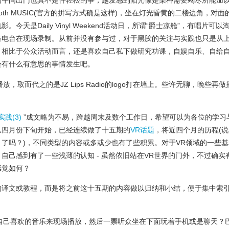
的午间出门也真不是件轻松的事，越发感到阳光像是某种需要竭尽所能加
th MUSIC(官方的拼写方式确是这样)，坐在灯光昏黄的二楼边角，对面
天是Daily Vinyl Weekend活动日，所谓“爵士凉舱”，有唱片可以
络电台在现场录制。从前并没有参与过，对于黑胶的关注与实践也只是从
始；相比于公众活动而言，还是喜欢自己私下做研究功课，自娱自乐、自给
会有什么有意思的事情发生吧。
，取而代之的是JZ Lips Radio的logo打在墙上。些许无聊，晚些再做
础实践(3)
”成文略为不易，跨越周末及数个工作日，希望可以为各位的学习
从四月份下旬开始，已经连续做了十五期的
VR话题
，将近四个月的历程(说
了吗？)，不同类型的内容或多或少也有了些积累。对于VR领域的一些基
自己感到有了一些浅薄的认知 - 虽然依旧站在VR世界的门外，不过确实
感觉如何？
的译文或教程，而是将之前这十五期的内容做以归纳和小结，便于集中索
自己喜欢的音乐来现场播放，然后一票听众坐在下面玩着手机或是聊天？