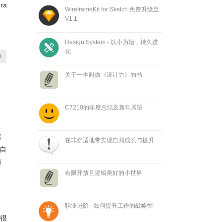
ra
WireframeKit for Sketch 免费升级至
V1.1
Design System - 以小为始，持久进
化
m
关于一本叫做《设计力》的书
C7210的年度总结及新年展望
写
在非舒适地带实现自我成长与提升
自
前
有限开放且逻辑美好的小世界
。
？
职业进阶 - 如何提升工作的战略性
？很