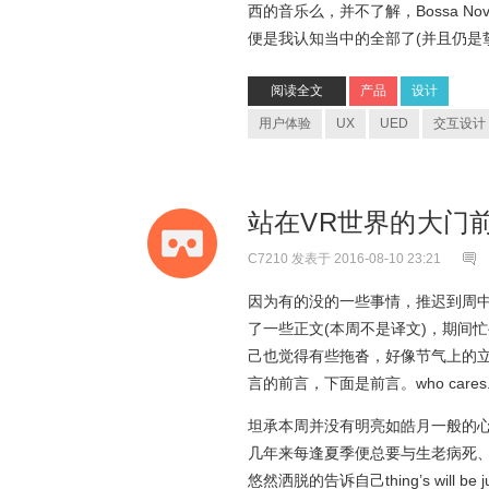
西的音乐么，并不了解，Bossa Nov
便是我认知当中的全部了(并且仍是
阅读全文
产品
设计
用户体验
UX
UED
交互设计
站在VR世界的大门前 - 
C7210
发表于 2016-08-10 23:21
因为有的没的一些事情，推迟到周
了一些正文(本周不是译文)，期间
己也觉得有些拖沓，好像节气上的
言的前言，下面是前言。who cares
坦承本周并没有明亮如皓月一般的
几年来每逢夏季便总要与生老病死
悠然洒脱的告诉自己thing’s wil