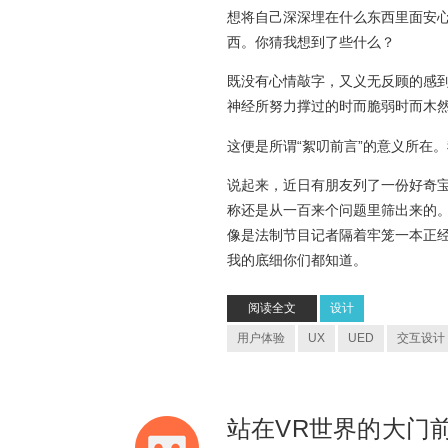
想将自己深深埋在什么东西里面安
西。你猜我想到了些什么？
既没有心情敲字，又义无反顾的感
神经所努力撑过的时而脆弱时而木
这便是所谓“絮叨前言”的意义所在
说起来，近日有朋友列了一份好奇宝宝
称还是从一百来个问题里筛出来的
像是法制节目记者隔着牢笼一本正
我的底细你们都知道。
阅读全文
设计
用户体验
UX
UED
交互设计
站在VR世界的大门前 - 