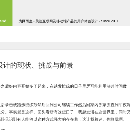
 end
为网而生 - 关注互联网及移动端产品的用户体验设计 - Since 2011
VR设计的现状、挑战与前景
春之后好内容开始多了起来，在越发忙碌的日子里尽可能利用散碎时间做
之后拳击或跑步或练鼓然后回到公司继续工作然后回家内务家务直到午夜
过分。事实就是这样。回头看所有这些日子，我越发活在这世界里，同时
亲眼见识到有人能够以这种方式强大的存在着，这让我着迷。你咬我啊。