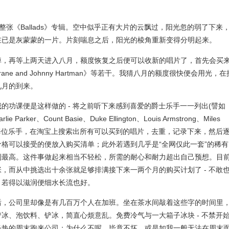
t”，轻声开始整张《Ballads》专辑。空中似乎正有大片的云飘过，阳光忽的弱了下来
在已是灰蒙蒙的一片。片刻喘息之后，阳光的棱角重新变得分明起来。
掉，再等上两天进入八月，额度恢复之后便可以收新的唱片了，首先会买
ltrane and Johnny Hartman》等若干。我猜八月的额度很快便会用光，在
九月的到来。
的功课便是这样做的 - 将之前听下来感到喜爱的爵士乐手一一列出(譬如
rlie Parker、Count Basie、Duke Ellington、Louis Armstrong、Miles
)，对应着每位乐手，在淘宝上搜索出所有可以买到的唱片，去重，记录下来，然后
格可以接受的便放入购买清单；此外若遇到几乎是“全网仅此一套”的稀有
到最高。这件事做起来相当不轻松，所需的耐心和耐力超出自己预想。目
，而从中挑选出十余张就足够排满接下来一两个月的购买计划了 - 不敢
，若得以滋润便细水长流也好。
后，公司里却像是有几百万个人在加班。坐在茶水间敲着这些字的时间里
冰、泡饮料、铲冰，简直心烦意乱。免费冷气与一大箱子冰块 - 不禁开
炎热的周末跑来公司；为什么不呢，毕竟不坏，或是如我一般无法在周末