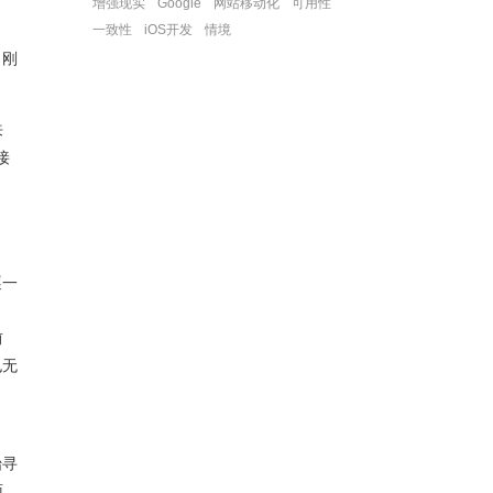
增强现实
Google
网站移动化
可用性
一致性
iOS开发
情境
，刚
来
接
逐一
前
也无
，
始寻
面