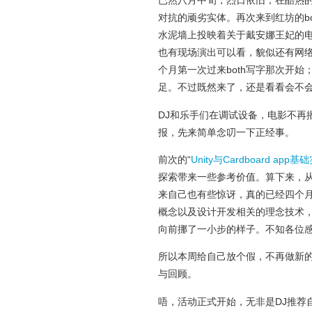
已然八月中旬，烈日依旧，在酷热
对抗的顽劣实体。再次来到红坊的bo
水泥墙上投映着关于戴安娜王妃的电影。今
也有现场演出可以看，貌似还有网
个月第一次过来both写字那次开
足。不过既然来了，还是看看会不
DJ和乐手们在调试设备，电影不再播放
报，先来简单念叨一下正经事。
前次的“
Unity与Cardboard app基
探索带来一些参考价值。算下来，
来自己也有些惊讶，真的已经四个月
概念以及设计开发相关的理念技术，
向前挪了一小步的样子。不知各位
所以本周给自己放个假，不再做新
与回顾。
唔，活动正式开始，无非是DJ推荐