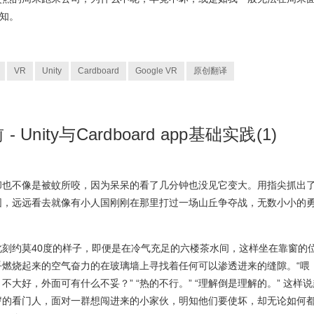
可知。
VR
Unity
Cardboard
Google VR
原创翻译
Unity与Cardboard app基础实践(1)
却也不像是被蚊所咬，因为呆呆的看了几分钟也没见它变大。用指尖抓出
围，远远看去就像有小人国刚刚在那里打过一场山丘争夺战，无数小小的
刻约莫40度的样子，即便是在冷气充足的六楼茶水间，这样坐在靠窗的
乎燃烧起来的空气奋力的在玻璃墙上寻找着任何可以渗透进来的缝隙。“喂
不大好，外面可有什么不妥？” “热的不行。” “理解倒是理解的。” 这样说
岁的看门人，面对一群想闯进来的小家伙，明知他们要使坏，却无论如何