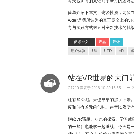
今天被师哥的几记前手拳打的边疼
简单介绍下本文。访谈性质，两位在
Alger是我所认为的真正意义上
考与实践方式来面对全新技术的挑
阅读全文
产品
设计
用户体验
UX
UED
VR
站在VR世界的大门前
C7210
发表于 2016-10-30 15:55
2
还有些冷呢。天也早早的黑了下来
度和似有若无的气味、声音以及所
继续VR话题。对此的探索、学习
的一些）也能够一起继续。今天是
些尝试一下”的时候你会愿意把文