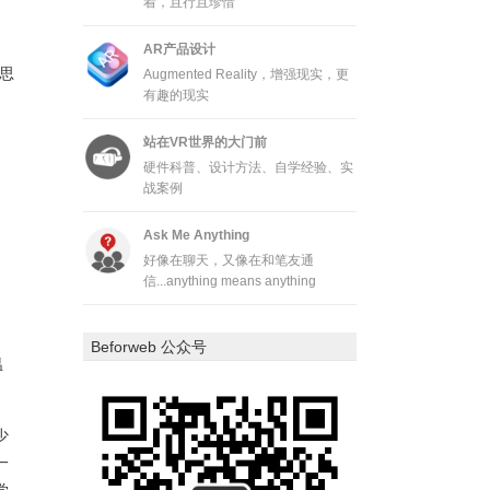
着，且行且珍惜
AR产品设计
思
Augmented Reality，增强现实，更
有趣的现实
站在VR世界的大门前
硬件科普、设计方法、自学经验、实
战案例
Ask Me Anything
好像在聊天，又像在和笔友通
信...anything means anything
Beforweb 公众号
温
少
一
学