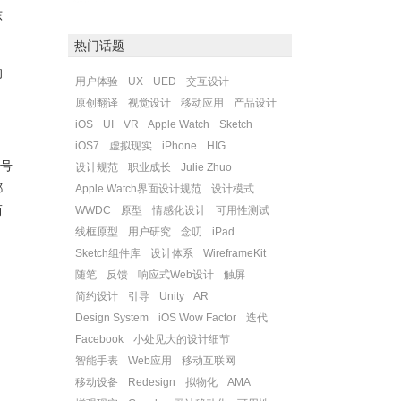
东
热门话题
的
用户体验
UX
UED
交互设计
原创翻译
视觉设计
移动应用
产品设计
iOS
UI
VR
Apple Watch
Sketch
iOS7
虚拟现实
iPhone
HIG
，号
设计规范
职业成长
Julie Zhuo
都
Apple Watch界面设计规范
设计模式
而
WWDC
原型
情感化设计
可用性测试
线框原型
用户研究
念叨
iPad
Sketch组件库
设计体系
WireframeKit
随笔
反馈
响应式Web设计
触屏
简约设计
引导
Unity
AR
Design System
iOS Wow Factor
迭代
Facebook
小处见大的设计细节
智能手表
Web应用
移动互联网
移动设备
Redesign
拟物化
AMA