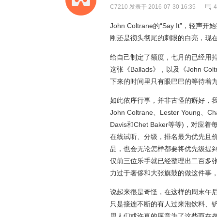
C7210
发表于 2016-07-30 16:35
4
John Coltrane的“Say I
刚还是彻头彻尾的刺眼的白亮，现
给自己制定了额度，七月的已经用
这张《Ballads》，以及《John Co
下来的时间里只有眼巴巴的等待着
如此依序行事，并非古怪的癖好，我
John Coltrane、Lester Young、Cha
Davis和Chet Baker等等
在线试听、分级，排名最为优先且价
品，也会无论怎样都要将优先级提
仅前三位乐手就已经整理出二百多张
力过于奢侈和大张旗鼓的做这件事
说起来很是奇怪，在这样的周末午
只是接连不断的有人过来泡饮料、铲
思人们或许真的愿意为了这些而在