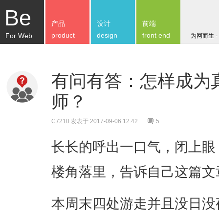
Be
产品
设计
前端
product
design
front end
For Web
为网而生 -
有问有答：怎样成为
师？
C7210
发表于 2017-09-06 12:42
5
长长的呼出一口气，闭上眼
楼角落里，告诉自己这篇文
本周末四处游走并且没日没