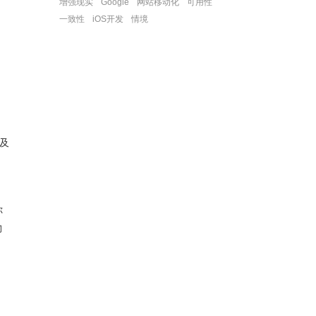
增强现实
Google
网站移动化
可用性
一致性
iOS开发
情境
及
你
物