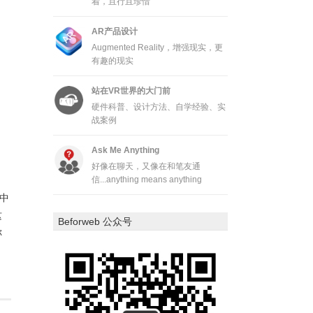
着，且行且珍惜
AR产品设计
Augmented Reality，增强现实，更
有趣的现实
站在VR世界的大门前
硬件科普、设计方法、自学经验、实
战案例
Ask Me Anything
好像在聊天，又像在和笔友通
信...anything means anything
中
这
Beforweb 公众号
称