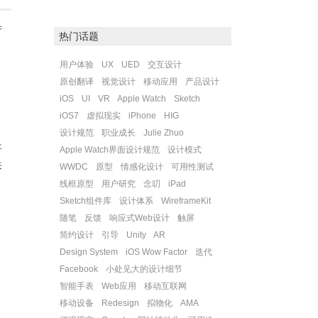
产
热门话题
用户体验
UX
UED
交互设计
原创翻译
视觉设计
移动应用
产品设计
iOS
UI
VR
Apple Watch
Sketch
iOS7
虚拟现实
iPhone
HIG
设计规范
职业成长
Julie Zhuo
将
Apple Watch界面设计规范
设计模式
来
WWDC
原型
情感化设计
可用性测试
线框原型
用户研究
念叨
iPad
Sketch组件库
设计体系
WireframeKit
随笔
反馈
响应式Web设计
触屏
简约设计
引导
Unity
AR
Design System
iOS Wow Factor
迭代
Facebook
小处见大的设计细节
智能手表
Web应用
移动互联网
移动设备
Redesign
拟物化
AMA