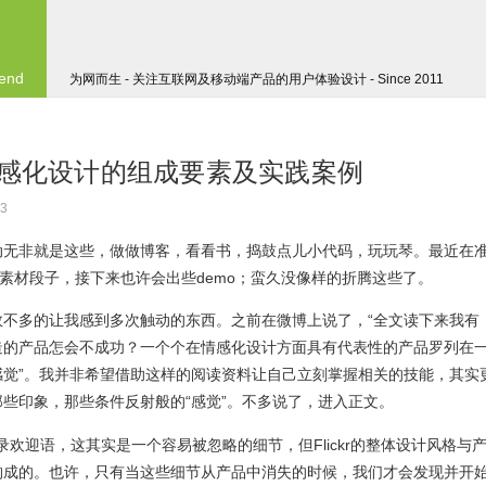
 end
为网而生 - 关注互联网及移动端产品的用户体验设计 - Since 2011
 情感化设计的组成要素及实践案例
3
动无非就是这些，做做博客，看看书，捣鼓点儿小代码，玩玩琴。最近在
及素材段子，接下来也许会出些demo；蛮久没像样的折腾这些了。
不多的让我感到多次触动的东西。之前在微博上说了，“全文读下来我有
造的产品怎会不成功？一个个在情感化设计方面具有代表性的产品罗列在
感觉”。我并非希望借助这样的阅读资料让自己立刻掌握相关的技能，其实
些印象，那些条件反射般的“感觉”。不多说了，进入正文。
登录欢迎语，这其实是一个容易被忽略的细节，但Flickr的整体设计风格与
构成的。也许，只有当这些细节从产品中消失的时候，我们才会发现并开