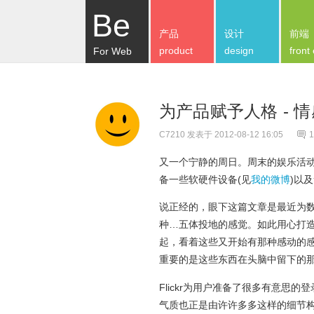
Be
产品
设计
前端
product
design
front
For Web
为产品赋予人格 -
C7210
发表于 2012-08-12 16:05
1
又一个宁静的周日。周末的娱乐活
备一些软硬件设备(见
我的微博
)以
说正经的，眼下这篇文章是最近为数
种…五体投地的感觉。如此用心打
起，看着这些又开始有那种感动的
重要的是这些东西在头脑中留下的那
Flickr为用户准备了很多有意思的
气质也正是由许许多多这样的细节