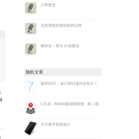
人即壁垒
无所谓知其然知其所以然
夜碎念：我与 AI 的磨合
随机文章
面对iOS7，设计师们该何去何从？
代
魅
C互动 - AMA问题倾情回复 - 第二期
为大屏手机而设计
情