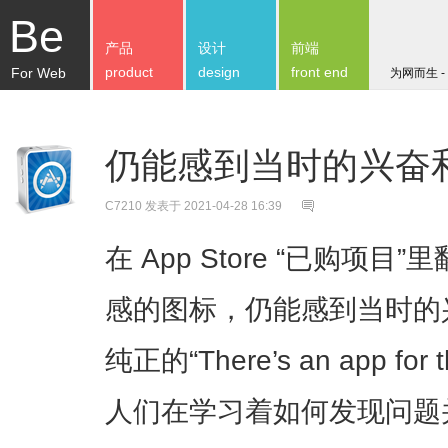
Be
产品
设计
前端
product
design
front end
For Web
为网而生 -
仍能感到当时的兴奋
C7210
发表于 2021-04-28 16:39
在 App Store “已购
感的图标，仍能感到当时的
纯正的“There’s an app 
人们在学习着如何发现问题并