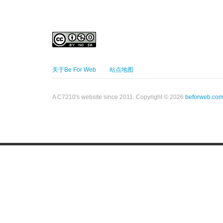
关于Be For Web
站点地图
A C7210's website since 2011. Copyright © 2026
beforweb.co