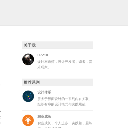
关于我
C7210
设计布道师，设计开发者，译者，音
乐玩家。
推荐系列
己
设计体系
服务于界面设计的一系列内在关联、
组织有序的设计模式与实践规范
里
职业成长
这
职业成长，个人进步，实践着，凝练
蛮