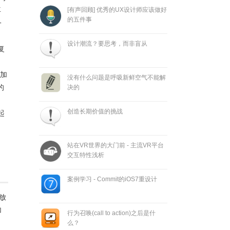
再
[有声回顾] 优秀的UX设计师应该做好
的五件事
一
设计潮流？要思考，而非盲从
复
加
没有什么问题是呼吸新鲜空气不能解
的
决的
创造长期价值的挑战
起
站在VR世界的大门前 - 主流VR平台
交互特性浅析
案例学习 - Commit的iOS7重设计
放
加
行为召唤(call to action)之后是什
么？