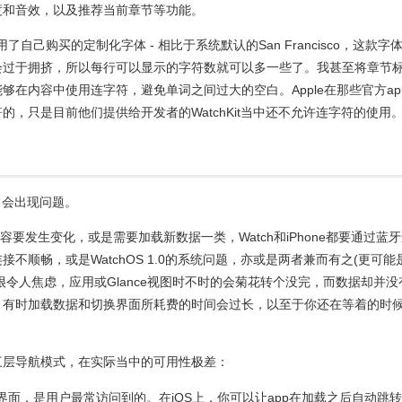
度和音效，以及推荐当前章节等功能。
用了自己购买的定制化字体 - 相比于系统默认的San Francisco，这款字
会过于拥挤，所以每行可以显示的字符数就可以多一些了。我甚至将章节
在内容中使用连字符，避免单词之间过大的空白。Apple在那些官方ap
，只是目前他们提供给开发者的WatchKit当中还不允许连字符的使用
时常会出现问题。
容要发生变化，或是需要加载新数据一类，Watch和iPhone都要通过蓝
不顺畅，或是WatchOS 1.0的系统问题，亦或是两者兼而有之(更可能
定性很令人焦虑，应用或Glance视图时不时的会菊花转个没完，而数据却并没
，有时加载数据和切换界面所耗费的时间会过长，以至于你还在等着的时
三层导航模式，在实际当中的可用性极差：
面，是用户最常访问到的。在iOS上，你可以让app在加载之后自动跳