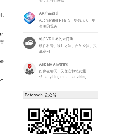
着，且行且珍惜
AR产品设计
电
Augmented Reality，增强现实，更
有趣的现实
加
站在VR世界的大门前
在官
硬件科普、设计方法、自学经验、实
战案例
的很
Ask Me Anything
好像在聊天，又像在和笔友通
信...anything means anything
这个
Beforweb 公众号