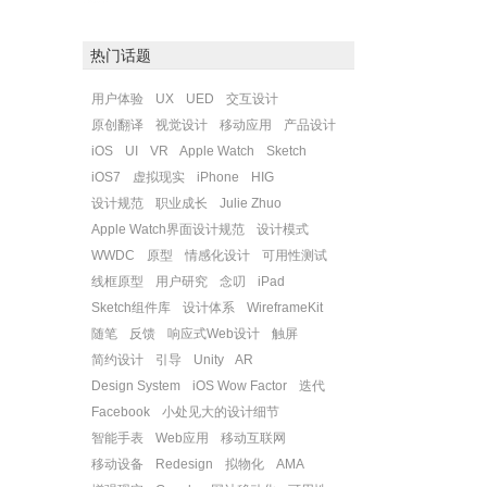
热门话题
用户体验
UX
UED
交互设计
原创翻译
视觉设计
移动应用
产品设计
iOS
UI
VR
Apple Watch
Sketch
iOS7
虚拟现实
iPhone
HIG
设计规范
职业成长
Julie Zhuo
Apple Watch界面设计规范
设计模式
WWDC
原型
情感化设计
可用性测试
线框原型
用户研究
念叨
iPad
Sketch组件库
设计体系
WireframeKit
随笔
反馈
响应式Web设计
触屏
简约设计
引导
Unity
AR
Design System
iOS Wow Factor
迭代
Facebook
小处见大的设计细节
智能手表
Web应用
移动互联网
移动设备
Redesign
拟物化
AMA