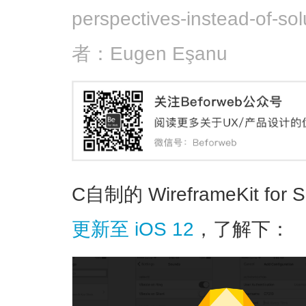
perspectives-instead-of-
者：Eugen Eşanu
C自制的 WireframeKit f
更新至 iOS 12
，了解下：