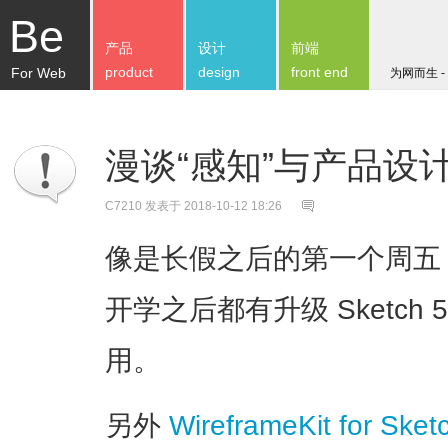
Be
产品
设计
前端
product
design
front end
For Web
为网而生 -
漫谈“感知”与产品设
C7210
发表于 2018-10-12 18:26
像是长假之后的第一个周五
开学之后都有升级 Sketch 5
用。
另外
WireframeKit for Sket