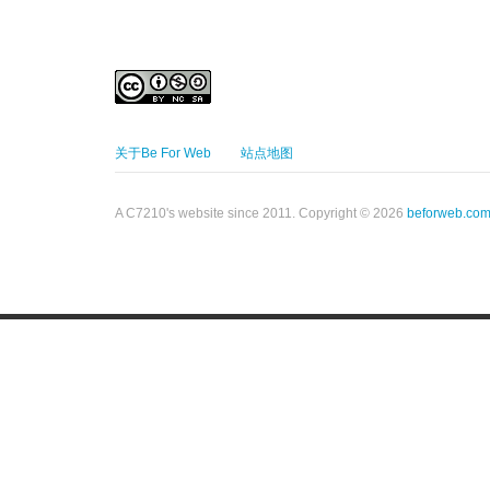
关于Be For Web
站点地图
A C7210's website since 2011. Copyright © 2026
beforweb.co