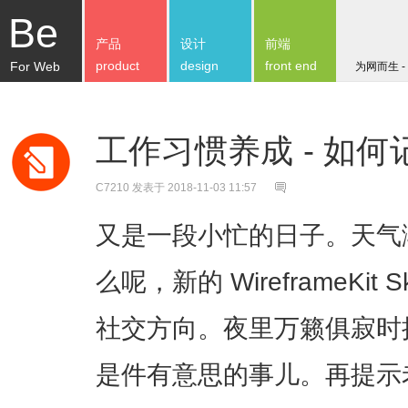
Be
产品
设计
前端
product
design
front end
For Web
为网而生 -
工作习惯养成 - 如
C7210
发表于 2018-11-03 11:57
又是一段小忙的日子。天气
么呢，新的 WireframeKit
社交方向。夜里万籁俱寂时
是件有意思的事儿。再提示