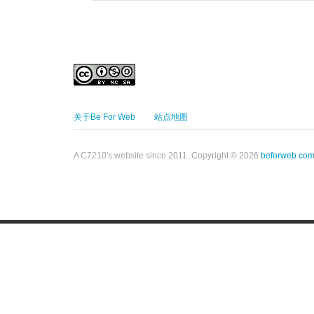
关于Be For Web
站点地图
A C7210's website since 2011. Copyright © 2026
beforweb.co