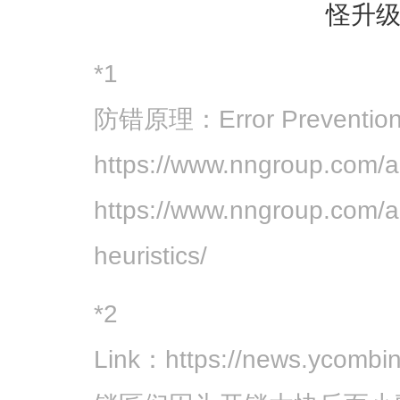
怪升级中
*1
防错原理：Error Prevention P
https://www.nngroup.com/art
https://www.nngroup.com/art
heuristics/
*2
Link：https://news.ycombi