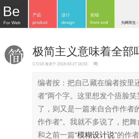
Be
产品
设计
前端
product
design
front end
For Web
为网而生 -
极简主义意味着全部
C7210
发表于 2018-03-27 16:52
编者按：把自己藏在编者按里
者”两个字。这里想发个捂脸
了，则又是一篇来自合作作者的文
作作者”。我就不多说了，把舞台
和之前一篇“
模糊设计说
”的作