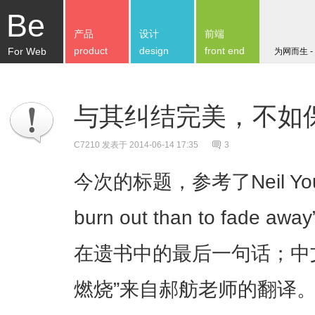
Be
产品
设计
前端
product
design
front end
For Web
为网而生 -
与其纠结完美，不如
C7210
发表于 2014-06-14 17:35
3
今次的标题，参考了Neil Young的
burn out than to fade 
在遗书中的最后一句话；中
燃烧”来自郝舫老师的翻译