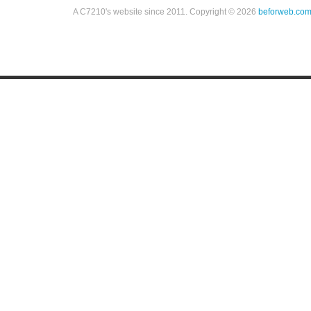
A C7210's website since 2011. Copyright © 2026
beforweb.co