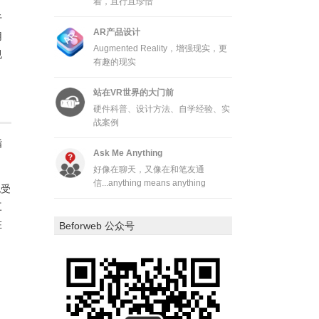
着，且行且珍惜
于
AR产品设计
用
Augmented Reality，增强现实，更
规
有趣的现实
站在VR世界的大门前
硬件科普、设计方法、自学经验、实
战案例
指
Ask Me Anything
好像在聊天，又像在和笔友通
信...anything means anything
也受
三
在
Beforweb 公众号