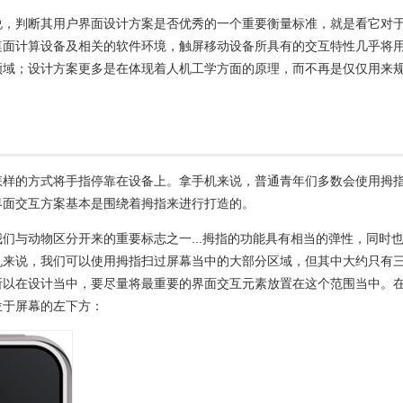
说，判断其用户界面设计方案是否优秀的一个重要衡量标准，就是看它对
桌面计算设备及相关的软件环境，触屏移动设备所具有的交互特性几乎将
领域；设计方案更多是在体现着人机工学方面的原理，而不再是仅仅用来
怎样的方式将手指停靠在设备上。拿手机来说，普通青年们多数会使用拇
界面交互方案基本是围绕着拇指来进行打造的。
们与动物区分开来的重要标志之一...拇指的功能具有相当的弹性，同时
机来说，我们可以使用拇指扫过屏幕当中的大部分区域，但其中大约只有
所以在设计当中，要尽量将最重要的界面交互元素放置在这个范围当中。
位于屏幕的左下方：