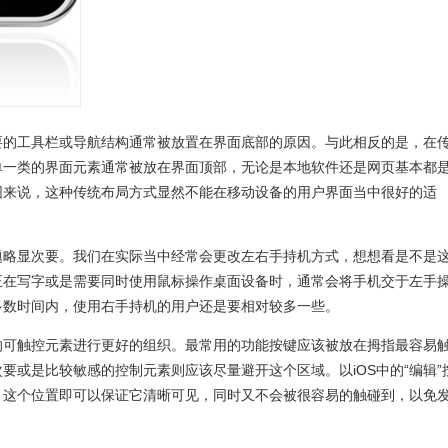
要的工具栏或导航结构通常被放置在界面底部的原因。与此相反的是，在
单一类的界面元素通常被放在界面顶部，无论是本地软件还是网页基本都
围来说，这种传统布局方式显然不能在移动设备的用户界面当中很好的适
题略显次要。我们在实际当中经常会更改左右手持机方式，想想看是不是
正在写字或是需要同时使用鼠标操作桌面设备时，通常会将手机交于左手
多数时间内，使用右手持机的用户还是要相对较多一些。
的可触控元素进行更好的组织。最常用的功能按键应该被放在拇指最容易
要或是比较敏感的控制元素则应该尽量避开这个区域。以iOS中的“编辑”
，这个位置即可以保证它清晰可见，同时又不会被很容易的触碰到，以免