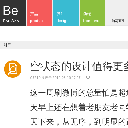
Be
产品
设计
前端
product
design
front end
For Web
为网而生 -
引导
空状态的设计值得更
C7210
发表于 2015-08-16 17:57
这一周刷微博的总量怕是超
天早上还在想着老朋友老同
天下来，从无序，到明显的