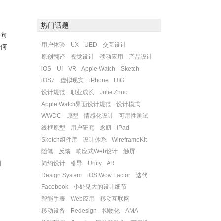
。
热门话题
面向
用户体验
UX
UED
交互设计
如何
原创翻译
视觉设计
移动应用
产品设计
iOS
UI
VR
Apple Watch
Sketch
iOS7
虚拟现实
iPhone
HIG
设计规范
职业成长
Julie Zhuo
Apple Watch界面设计规范
设计模式
WWDC
原型
情感化设计
可用性测试
线框原型
用户研究
念叨
iPad
Sketch组件库
设计体系
WireframeKit
随笔
反馈
响应式Web设计
触屏
切
简约设计
引导
Unity
AR
Design System
iOS Wow Factor
迭代
Facebook
小处见大的设计细节
智能手表
Web应用
移动互联网
移动设备
Redesign
拟物化
AMA
、