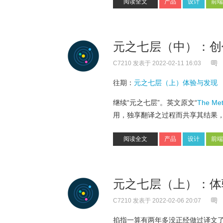
阅读全文
产品
设计
前端
元之七层（中）：
C7210
发表于 2022-02-11 16:03
往期：
元之七层（上）体验与发现
继续“元之七层”。英文原文“
The Met
用，独享翻译之过程而共享其结果
阅读全文
产品
设计
前端
元之七层（上）：
C7210
发表于 2022-02-06 20:07
掐指一算有两年多没正经做过译文了