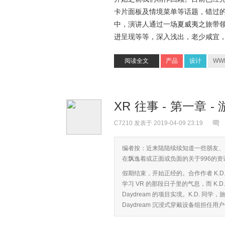
卡片面板及情境菜单等话题，错过的
中，演讲人通过一场夏威夷之旅带
进呈现等等，深入浅出，老少咸宜
阅读全文
产品
设计
WW
XR 往事 - 第一章 
C7210
发表于 2019-04-09 23:19
编者按：近来陆陆续续知道一些朋友、
在飘逸着或正面或负面的关于996的
假期结束，开始正经的。合作作者 K.D
学习 VR 的那段日子里的气息，而 K.
Daydream 的项目实境。K.D. 
Daydream 沉浸式穿戴设备组担任用户