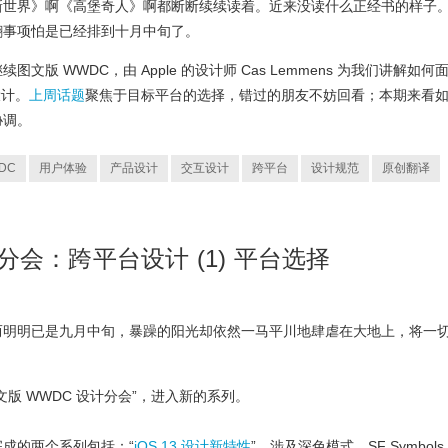
新世界》啊《高堡奇人》啊都断断续续读着。近来没读什么正经书的样子
翻事项怕是已经排到十月中旬了。
版 WWDC，由 Apple 的设计师 Cas Lemmens 为我们讲解如何
设计。
上周话题
聚焦于目标平台的选择，错过的朋友不妨回看；本期来看
协调。
DC
用户体验
产品设计
交互设计
跨平台
设计规范
原创翻译
分会：跨平台设计 (1) 平台选择
而明明已是九月中旬，暴躁的阳光却依然一马平川地肆虐在大地上，将一
版 WWDC 设计分会”，进入新的系列。
成的两个系列包括：“
iOS 13 设计新特性
”，涉及深色模式、SF Symbols