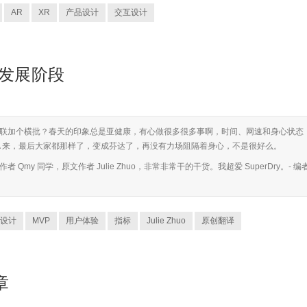
AR
XR
产品设计
交互设计
个发展阶段
联加个横批？春天的印象总是亚健康，有心做很多很多事啊，时间、网速和身心状态
VA 来，最后大家都那样了，变成芬达了，再没有力场阻隔着身心，不是很好么。
my 同学，原文作者 Julie Zhuo，非常非常干的干货。我超爱 SuperDry。- 编
设计
MVP
用户体验
指标
Julie Zhuo
原创翻译
序章