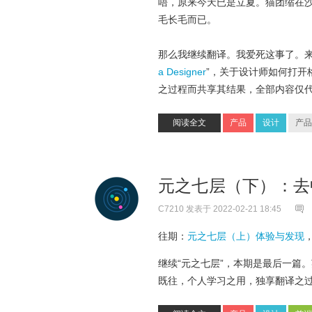
唔，原来今天已是立夏。猫团缩在
毛长毛而已。
那么我继续翻译。我爱死这事了。来自 Cait
a Designer
”，关于设计师如何打开
之过程而共享其结果，全部内容仅代表原文作
阅读全文
产品
设计
产品
元之七层（下）：
C7210
发表于 2022-02-21 18:45
往期：
元之七层（上）体验与发现
继续“元之七层”，本期是最后一篇。
既往，个人学习之用，独享翻译之