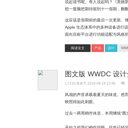
说起读书呢。有人说起吗？《美丽
想一股脑把期待留到十一假期，翻
这应该是假期前的最后一次更新。继续图文
Apple 生态体系中的多种设备进行
面向目标平台进行功能适配与风格
阅读全文
产品
设计
WW
图文版 WWDC 设计
C7210
发表于 2019-09-18 23:48
风扇的声音承载着夏天的味道。然
映照得如此刺眼。
过去一两周稍作休息，本周继续“图文
开始之前我们稍作回顾。目前已经完