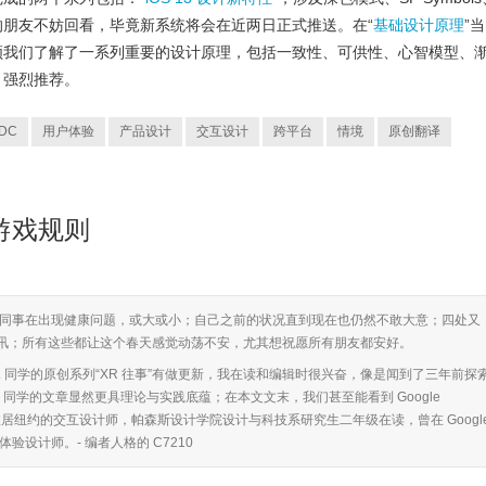
朋友不妨回看，毕竟新系统将会在近两日正式推送。在“
基础设计原理
”当
领我们了解了一系列重要的设计原理，包括一致性、可供性、心智模型、
，强烈推荐。
DC
用户体验
产品设计
交互设计
跨平台
情境
原创翻译
- 游戏规则
同事在出现健康问题，或大或小；自己之前的状况直到现在也仍然不敢大意；四处又
资讯；所有这些都让这个春天感觉动荡不安，尤其想祝愿所有朋友都安好。
. 同学的原创系列“XR 往事”有做更新，我在读和编辑时很兴奋，像是闻到了三年前探
D. 同学的文章显然更具理论与实践底蕴；在本文文末，我们甚至能看到 Google
同学，旅居纽约的交互设计师，帕森斯设计学院设计与科技系研究生二年级在读，曾在 Googl
体验设计师。- 编者人格的 C7210