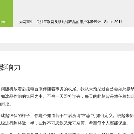
 end
为网而生 - 关注互联网及移动端产品的用户体验设计 - Since 2011
略影响力
时间随机放着后摇电台来伴随着事务的收尾。我从未预见过自己会如此接
有如冰晶作响的氛围之中。不舍一天即将过去，每天的此刻皆是放任着如
的封控。
此起彼伏的样子。你是否知道若干年后所谓“常态”将如何定义。说起来仍
已经进行到将近一半，些许不可思议又无可奈何。希望每个人都能保重。