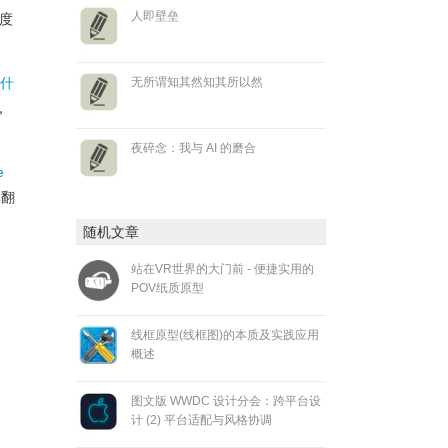
人即壁垒
度
 什
无所谓知其然知其所以然
，
夜碎念：我与 AI 的磨合
e
享翻
随机文章
站在VR世界的大门前 - 便捷实用的
POV纸质原型
线框原型(线框图)的本质及实践应用
概述
图文版 WWDC 设计分会：跨平台设
计 (2) 平台适配与风格协调