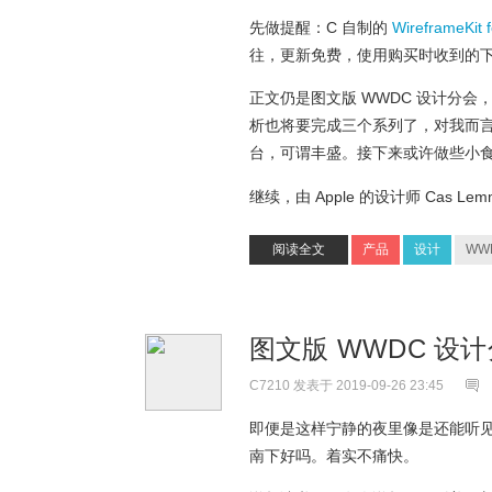
先做提醒：C 自制的
WireframeKit
往，更新免费，使用购买时收到的
正文仍是图文版 WWDC 设计分会
析也将要完成三个系列了，对我而
台，可谓丰盛。接下来或许做些小
继续，由 Apple 的设计师 Cas 
阅读全文
产品
设计
WW
图文版 WWDC 设
C7210
发表于 2019-09-26 23:45
即便是这样宁静的夜里像是还能听
南下好吗。着实不痛快。