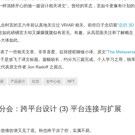
一样清静开心的做一篇设计相关译文”。曾经的常态，至如今更像有计划的
时宜的五六年前认真地关注过 VR/AR 相关。前些日子念叨着“
总归 3D
概念如此磅礴宏大却又朦朦胧胧似有若无。有趣。从高层面关注和了解概念
—大体如此。
ium 发表了一些相关文章。非常喜爱。征得授权聊做小译。原文“
The Metavers
，于是放飞了译文标题。篇幅较长，约分为三篇完成。个人学习之用，独
文作者 Jon Radoff 之观点。
宙
产品设计
社交
去中心化
NFT
计分会：跨平台设计 (3) 平台连接与扩展
未曾痛饮便又见了底。秋也终于凉了些，实属不易。