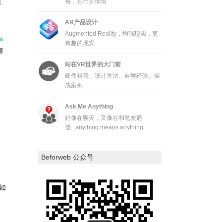
退
着，且行且珍惜
AR产品设计
Augmented Reality，增强现实，更
s
有趣的现实
译
站在VR世界的大门前
硬件科普、设计方法、自学经验、实
战案例
Ask Me Anything
好像在聊天，又像在和笔友通
信...anything means anything
Beforweb 公众号
一如