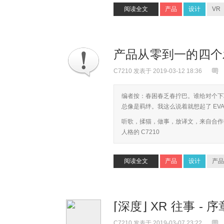
阅读全文
产品
设计
VR
产品从零到一的四
C7210
发表于 2019-03-12 18:36
编者按：春困春乏春拧巴。谁给对个下
总像是羁绊。我这么说着就想起了 E
听歌，揉猫，做事，放译文，来自合作作者 Q
人格的 C7210
阅读全文
产品
设计
产品
⌈深度⌋ XR 往事 - 
C7210
发表于 2019-03-07 23:22