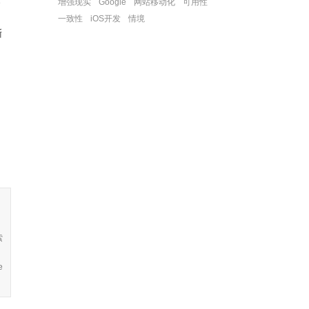
增强现实
Google
网站移动化
可用性
一致性
iOS开发
情境
渐
索
e