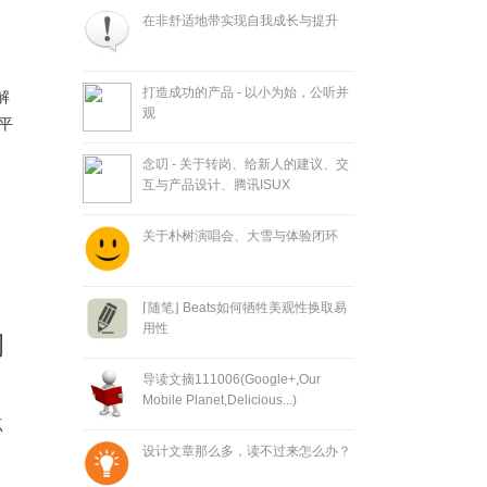
在非舒适地带实现自我成长与提升
打造成功的产品 - 以小为始，公听并
解
观
平
念叨 - 关于转岗、给新人的建议、交
互与产品设计、腾讯ISUX
关于朴树演唱会、大雪与体验闭环
⌈随笔⌋ Beats如何牺牲美观性换取易
用性
调
导读文摘111006(Google+,Our
Mobile Planet,Delicious...)
点
设计文章那么多，读不过来怎么办？