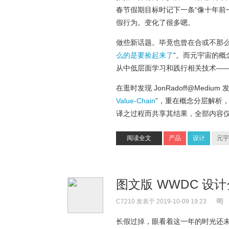
春节假期目标时记下一条“像十年前
假行为。变化了很多嗯。
做些新话题。毕竟也曾在合或不那么合
么的是要捡起来了
”。而元宇宙的
从中低层面学习和践行相关技术—
在逛时发现 JonRadoff@Med
Value-Chain
”，重在概念分层解析
译之过程而共享其结果，全部内容仅代表原
阅读全文
产品
设计
元宇
图文版 WWDC 设
C7210
发表于 2019-10-09 19:23
长假过掉，眼看着这一年的时光还