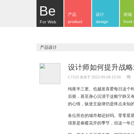
Be
产品
设计
前端
product
design
front
For Web
产品设计
设计师如何提升战
C7210
发表于 2022-05-08 23:30
纯夜半三更。也越发喜爱每日这个
后摇，甚至身心沉浸于这般宁静又
的心情，纵使主旋律仍是终点未知
各位所在的城市都还好吗。零零星星
强算是春暖花开的季节，但这一年