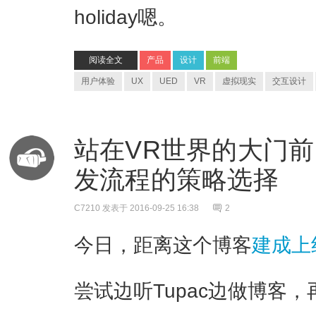
holiday嗯。
阅读全文
产品
设计
前端
用户体验
UX
UED
VR
虚拟现实
交互设计
站在VR世界的大门前
发流程的策略选择
C7210
发表于 2016-09-25 16:38
2
今日，距离这个博客
建成上
尝试边听Tupac边做博客，再