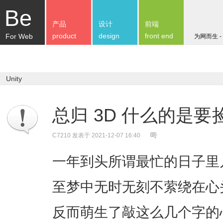
Be
产品
设计
前端
product
design
front end
For Web
为网而生 -
Unity
总归 3D 什么的是
C7210
发表于 2021-12-07 16:40
一年到头所谓最忙的日子里几部
至梦中无时无刻不萦绕在心
反而萌生了敲这么几个字的