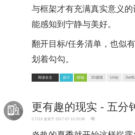
与框架才有充满真实意义的
能感知到宁静与美好。
翻开目标/任务清单，也似
划着勾勾。
阅读全文
设计
前端
3D建模
Unity
Swift
更有趣的现实 - 五
C7210
发表于 2017-07-10 20:06
​炎热的夏季就开始这样崭