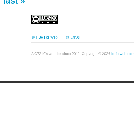
last »
关于Be For Web
站点地图
A C7210's website since 2011. Copyright © 2026
beforweb.co