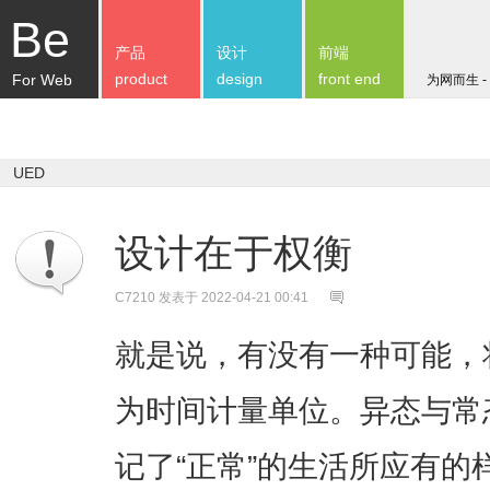
Be
产品
设计
前端
product
design
front end
For Web
为网而生 -
UED
设计在于权衡
C7210
发表于 2022-04-21 00:41
就是说，有没有一种可能，
为时间计量单位。异态与常
记了“正常”的生活所应有的