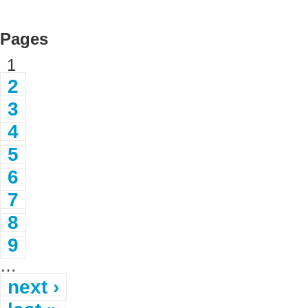
Pages
1
2
3
4
5
6
7
8
9
…
next ›