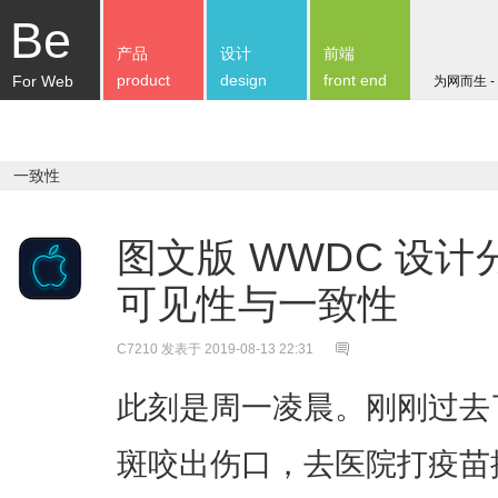
Be
产品
设计
前端
product
design
front end
For Web
为网而生 -
一致性
图文版 WWDC 设计
可见性与一致性
C7210
发表于 2019-08-13 22:31
此刻是周一凌晨。刚刚过去
斑咬出伤口，去医院打疫苗