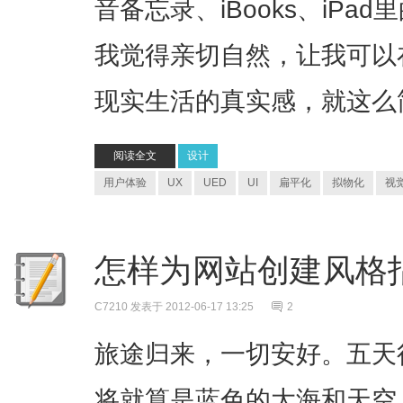
音备忘录、iBooks、iP
我觉得亲切自然，让我可以
现实生活的真实感，就这么
阅读全文
设计
用户体验
UX
UED
UI
扁平化
拟物化
视
怎样为网站创建风格指南(s
C7210
发表于 2012-06-17 13:25
2
旅途归来，一切安好。五天
将就算是蓝色的大海和天空