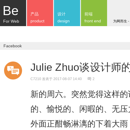
Be
产品
设计
前端
product
design
front end
For Web
为网而生 -
Facebook
Julie Zhuo谈设
C7210
发表于 2017-08-07 14:40
2
新的周六。突然觉得这样的说
的、愉悦的、闲暇的、无压
外面正酣畅淋漓的下着大雨