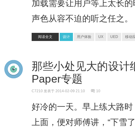
加载需要让用户等上太长的
声色从容不迫的听之任之。
阅读全文
设计
用户体验
UX
UED
移动
那些小处见大的设计细节(8
Paper专题
C7210
发表于 2014-02-09 21:10
10
好冷的一天。早上练大路时
上面，便对师傅讲，“下雪