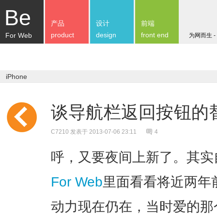
Be
产品
设计
前端
product
design
front end
For Web
为网而生 -
iPhone
谈导航栏返回按钮的
C7210
发表于 2013-07-06 23:11
4
呼，又要夜间上新了。其实
For Web
里面看看将近两年
动力现在仍在，当时爱的那