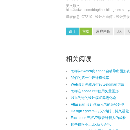
英文原文:
http://ustwo.com/blog/the-billogram-story
译者信息:
C7210
- 设计布道师，设计开
设计
前端
用户体验
UX
相关阅读
怎样从Sketch向Xcode自动导出图形
我们的第一个设计模式库
Web设计先驱Jeffrey Zeldman访谈
怎样在Xcode 6中使用矢量图形
以退为进的设计模式库进化论
Atlassian 设计体系元老的经验分享
Design System - 以小为始，持久进化
Facebook产品VP谈设计新人的成长
这些错误不止UX新人会犯