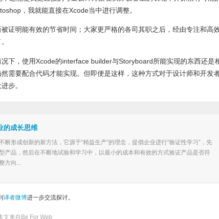
oshop，我就能直接在Xcode当中进行调整。
新被证明能有效的节省时间；大家更严格的各司其职之后，经由专注和高
了。
Xcode的interface builder与Storyboard所能实现的东西还是
仍然需要配合代码才能实现。但即便是这样，这种方式对于设计师和开发
大进步
。
业的成长思维
不断形成创新的新方法，它源于“精益生产”的理念，提倡企业进行“验证性学习”，先
型产品，然后在不断地试验和学习中，以最小的成本和有效的方式验证产品是否符
方向...
到
译者微博
进一步交流探讨。
本文来自
Be For Web