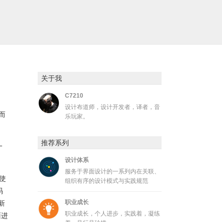
关于我
C7210
设计布道师，设计开发者，译者，音
而
乐玩家。
推荐系列
一
设计体系
服务于界面设计的一系列内在关联、
使
组织有序的设计模式与实践规范
码
职业成长
新
职业成长，个人进步，实践着，凝练
面进