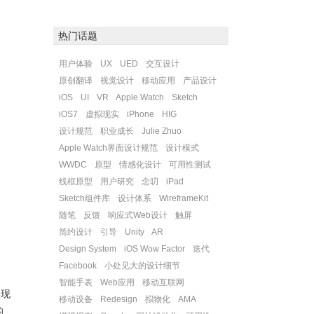
热门话题
用户体验
UX
UED
交互设计
原创翻译
视觉设计
移动应用
产品设计
iOS
UI
VR
Apple Watch
Sketch
iOS7
虚拟现实
iPhone
HIG
设计规范
职业成长
Julie Zhuo
Apple Watch界面设计规范
设计模式
WWDC
原型
情感化设计
可用性测试
线框原型
用户研究
念叨
iPad
Sketch组件库
设计体系
WireframeKit
随笔
反馈
响应式Web设计
触屏
简约设计
引导
Unity
AR
Design System
iOS Wow Factor
迭代
Facebook
小处见大的设计细节
智能手表
Web应用
移动互联网
实现
移动设备
Redesign
拟物化
AMA
的