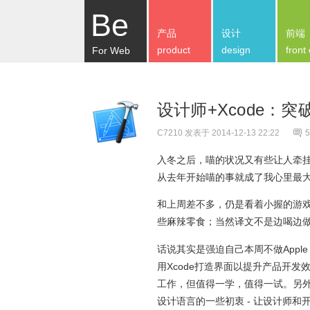
Be
产品
设计
前端
product
design
front
For Web
设计师+Xcode：
C7210
发表于 2014-12-13 22:22
5
入冬之后，喵的状况又有些让人牵
从去年开始喵的事就成了我心里最
和上周差不多，仍是看着小握的游戏
些麻辣零食；当然译文不是边喝边
话说其实是强迫自己本周不做Appl
用Xcode打造界面以提升产品开发
工作，但值得一学，值得一试。另外
设计语言的一些初衷 - 让设计师