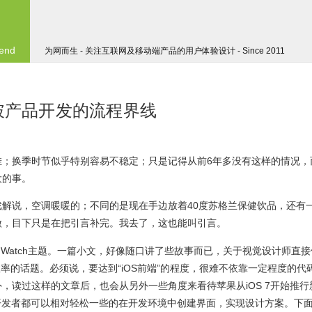
 end
为网而生 - 关注互联网及移动端产品的用户体验设计 - Since 2011
突破产品开发的流程界线
挂；换季时节似乎特别容易不稳定；只是记得从前6年多没有这样的情况，
大的事。
解说，空调暖暖的；不同的是现在手边放着40度苏格兰保健饮品，还有
做，目下只是在把引言补完。我去了，这也能叫引言。
e Watch主题。一篇小文，好像随口讲了些故事而已，关于视觉设计师直接
效率的话题。必须说，要达到“iOS前端”的程度，很难不依靠一定程度的代
，读过这样的文章后，也会从另外一些角度来看待苹果从iOS 7开始推行
和开发者都可以相对轻松一些的在开发环境中创建界面，实现设计方案。下