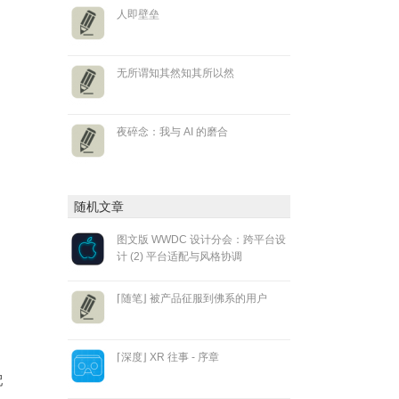
人即壁垒
无所谓知其然知其所以然
夜碎念：我与 AI 的磨合
随机文章
图文版 WWDC 设计分会：跨平台设
计 (2) 平台适配与风格协调
⌈随笔⌋ 被产品征服到佛系的用户
⌈深度⌋ XR 往事 - 序章
配