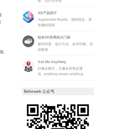
着，且行且珍惜
AR产品设计
程
Augmented Reality，增强现实，更
能
有趣的现实
站在VR世界的大门前
硬件科普、设计方法、自学经验、实
战案例
团队
Ask Me Anything
好像在聊天，又像在和笔友通
信...anything means anything
Beforweb 公众号