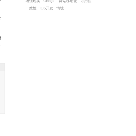
增强现实
Google
网站移动化
可用性
一致性
iOS开发
情境
效
相
者