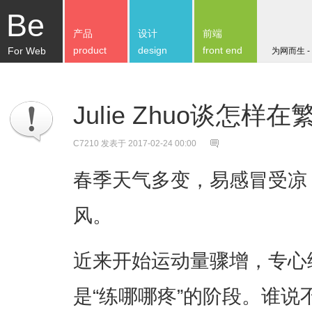
Be
产品
设计
前端
product
design
front end
For Web
为网而生 -
Julie Zhuo谈怎
C7210
发表于 2017-02-24 00:00
春季天气多变，易感冒受凉
风。
近来开始运动量骤增，专心
是“练哪哪疼”的阶段。谁