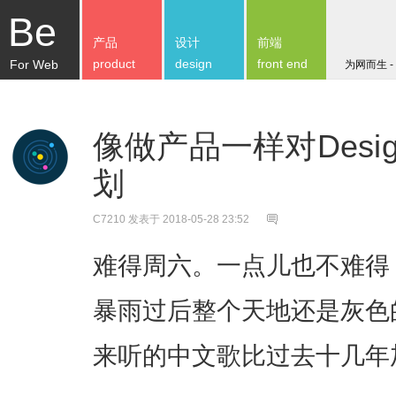
Be
产品
设计
前端
product
design
front end
For Web
为网而生 -
像做产品一样对Desig
划
C7210
发表于 2018-05-28 23:52
难得周六。一点儿也不难得
暴雨过后整个天地还是灰色
来听的中文歌比过去十几年