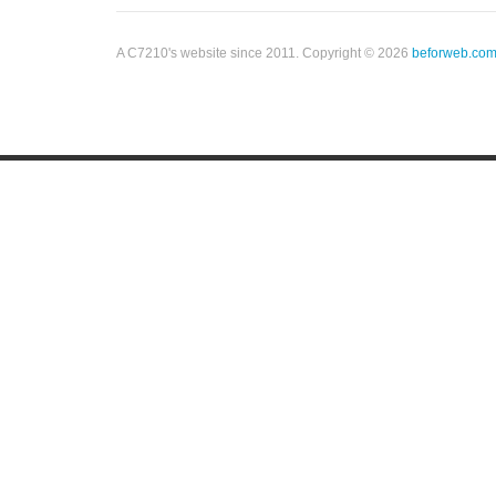
A C7210's website since 2011. Copyright © 2026
beforweb.co