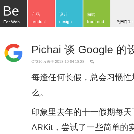
Be
产品
设计
前端
product
design
front end
For Web
为网而生 -
Pichai 谈 Google
C7210
发表于 2018-10-04 18:28
每逢任何长假，总会习惯性
么。
印象里去年的十一假期每天
ARKit，尝试了一些简单