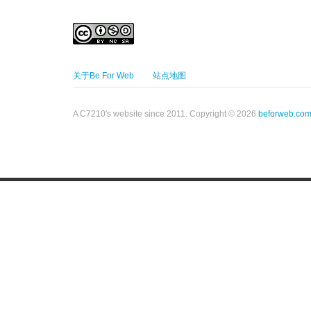
关于Be For Web
站点地图
A C7210's website since 2011. Copyright © 2026
beforweb.co