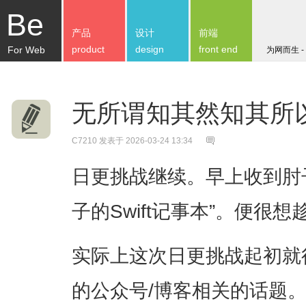
Be
产品
设计
前端
product
design
front end
For Web
为网而生 -
无所谓知其然知其所
C7210
发表于 2026-03-24 13:34
日更挑战继续。早上收到肘
子的Swift记事本”。便很
实际上这次日更挑战起初就
的公众号/博客相关的话题