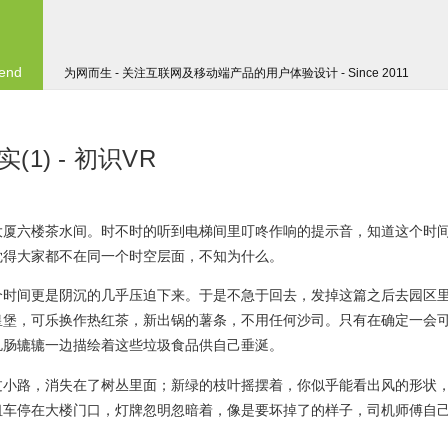
 end
为网而生 - 关注互联网及移动端产品的用户体验设计 - Since 2011
1) - 初识VR
大厦六楼茶水间。时不时的听到电梯间里叮咚作响的提示音，知道这个时
觉得大家都不在同一个时空层面，不知为什么。
个时间更是阴沉的几乎压迫下来。于是不急于回去，发掉这篇之后去园区
皇堡，可乐换作热红茶，新出锅的薯条，不用任何沙司。只有在确定一会
饥肠辘辘一边描绘着这些垃圾食品供自己垂涎。
过小路，消失在了树丛里面；新绿的枝叶摇摆着，你似乎能看出风的形状
租车停在大楼门口，灯牌忽明忽暗着，像是要坏掉了的样子，司机师傅自