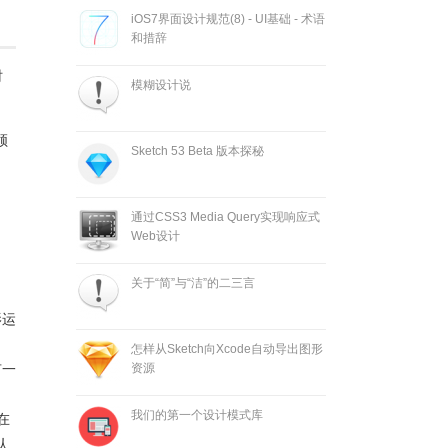
iOS7界面设计规范(8) - UI基础 - 术语
和措辞
时
模糊设计说
领
Sketch 53 Beta 版本探秘
通过CSS3 Media Query实现响应式
Web设计
关于“简”与“洁”的二三言
影运
怎样从Sketch向Xcode自动导出图形
资源
有一
我们的第一个设计模式库
在
认