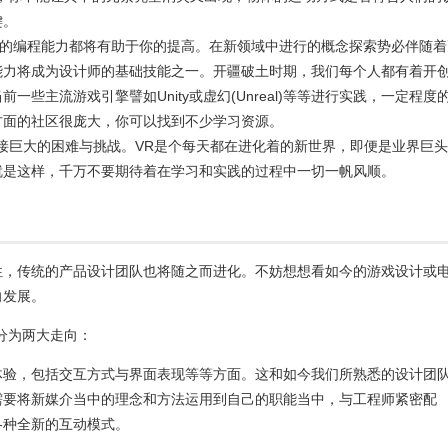
键。
任何相关的编程能力都将有助于你的提高。在新领域中进行的概念探索势必伴随
能力将成为设计师的基础技能之一。开疆破土时期，我们每个人都有着开
一些主流游戏引擎譬如Unity或虚幻(Unreal)等等进行实践，一定程度
方面的社区很庞大，你可以找到不少学习资源。
接巨大的困难与挑战。VR是个每天都在进化着的新世界，即便是业界巨头
就是这样，千万不要期待着在学习和实践的过程中一切一帆风顺。
性，传统的产品设计团队也将随之而进化。不妨想想看如今的游戏设计或
向发展。
分为两大走向：
体验，包括交互方式与界面表现等等方面。这和如今我们所熟悉的设计团
需要将新媒介当中的理念和方法运用到自己的职能当中，与工程师紧密配
各种全新的互动模式。