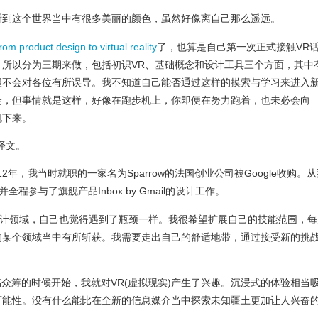
看到这个世界当中有很多美丽的颜色，虽然好像离自己那么遥远。
rom product design to virtual reality
了，也算是自己第一次正式接触VR
，所以分为三期来做，包括初识VR、基础概念和设计工具三个方面，其中
望不会对各位有所误导。我不知道自己能否通过这样的摸索与学习来进入
会，但事情就是这样，好像在跑步机上，你即便在努力跑着，也未必会向
甩下来。
译文。
12年，我当时就职的一家名为Sparrow的法国创业公司被Google收购。
全程参与了旗舰产品Inbox by Gmail的设计工作。
设计领域，自己也觉得遇到了瓶颈一样。我很希望扩展自己的技能范围，每
的某个领域当中有所斩获。我需要走出自己的舒适地带，通过接受新的挑
rter上搞众筹的时候开始，我就对VR(虚拟现实)产生了兴趣。沉浸式的体验相当
可能性。没有什么能比在全新的信息媒介当中探索未知疆土更加让人兴奋