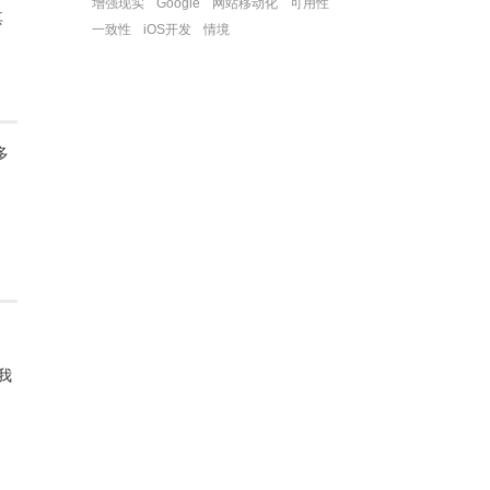
增强现实
Google
网站移动化
可用性
其
一致性
iOS开发
情境
多
我