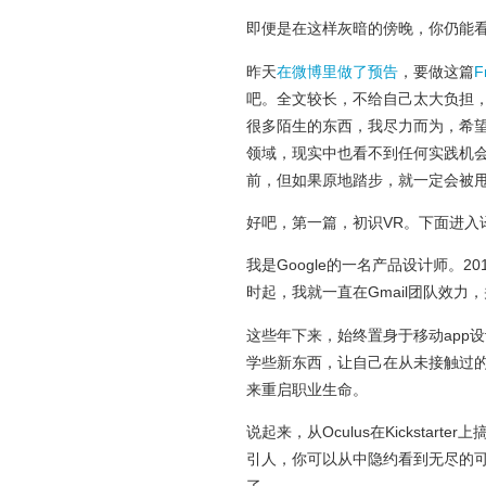
即便是在这样灰暗的傍晚，你仍能
昨天
在微博里做了预告
，要做这篇
F
吧。全文较长，不给自己太大负担
很多陌生的东西，我尽力而为，希
领域，现实中也看不到任何实践机
前，但如果原地踏步，就一定会被
好吧，第一篇，初识VR。下面进入
我是Google的一名产品设计师。20
时起，我就一直在Gmail团队效力，并
这些年下来，始终置身于移动app
学些新东西，让自己在从未接触过
来重启职业生命。
说起来，从Oculus在Kicksta
引人，你可以从中隐约看到无尽的