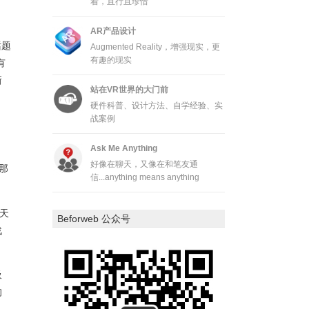
着，且行且珍惜
AR产品设计
话题
Augmented Reality，增强现实，更
有趣的现实
有
新
站在VR世界的大门前
硬件科普、设计方法、自学经验、实
战案例
Ask Me Anything
好像在聊天，又像在和笔友通
从那
信...anything means anything
天
Beforweb 公众号
战
吸
的