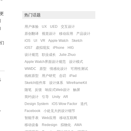
着更
热门话题
创
用户体验
UX
UED
交互设计
的
原创翻译
视觉设计
移动应用
产品设计
iOS
UI
VR
Apple Watch
Sketch
们
iOS7
虚拟现实
iPhone
HIG
设计规范
职业成长
Julie Zhuo
Apple Watch界面设计规范
设计模式
WWDC
原型
情感化设计
可用性测试
线框原型
用户研究
念叨
iPad
电
Sketch组件库
设计体系
WireframeKit
随笔
反馈
响应式Web设计
触屏
简约设计
引导
Unity
AR
Design System
iOS Wow Factor
迭代
队
Facebook
小处见大的设计细节
智能手表
Web应用
移动互联网
移动设备
Redesign
拟物化
AMA