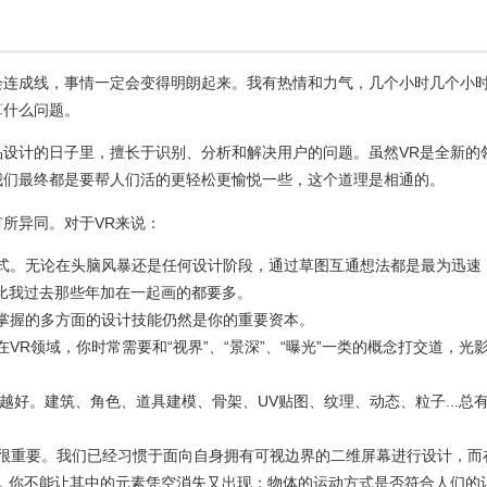
会连成线，事情一定会变得明朗起来。我有热情和力气，几个小时几个小
算什么问题。
品设计的日子里，擅长于识别、分析和解决用户的问题。虽然VR是全新的
我们最终都是要帮人们活的更轻松更愉悦一些，这个道理是相通的。
所异同。对于VR来说：
式。无论在头脑风暴还是任何设计阶段，通过草图互通想法都是最为迅速
比我过去那些年加在一起画的都要多。
掌握的多方面的设计技能仍然是你的重要资本。
VR领域，你时常需要和“视界”、“景深”、“曝光”一类的概念打交道，光
越好。建筑、角色、道具建模、骨架、UV贴图、纹理、动态、粒子...总
esign)很重要。我们已经习惯于面向自身拥有可视边界的二维屏幕进行设计，而
前，你不能让其中的元素凭空消失又出现；物体的运动方式是否符合人们的