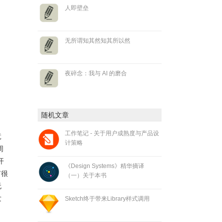
人即壁垒
无所谓知其然知其所以然
夜碎念：我与 AI 的磨合
随机文章
工作笔记 - 关于用户成熟度与产品设
竟
计策略
周
开
《Design Systems》精华摘译
有很
（一）关于本书
无
发
Sketch终于带来Library样式调用