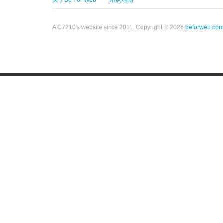
关于Be For Web
站点地图
A C7210's website since 2011. Copyright © 2026
beforweb.co