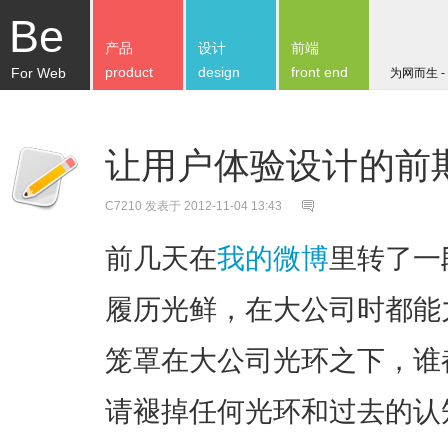
Be
产品
设计
前端
product
design
front end
For Web
为网而生 -
让用户体验设计的前
C7210
发表于 2012-11-04 13:43
前几天在
我的微博
里转了一
履历光鲜，在大公司时都能力
笼罩在大公司光环之下，谁
请褪掉任何光环和过去的认