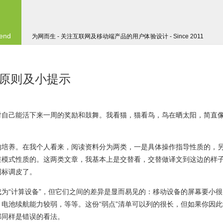
 end
为网而生 - 关注互联网及移动端产品的用户体验设计 - Since 2011
原则及小提示
对自己能活下来一周的奖励和鼓舞。我看猫，猫看鸟，鸟在晒太阳，简直
。
的培养。在我个人看来，阅读资料分为两类，一是具体操作指导性质的，
维模式性质的。这两类文章，我基本上是交替看，交替做译文到这边的样
图标调皮了。
为“计算设备”，但它们之间的差异是显而易见的：移动设备的屏幕要小很
电池续航能力较弱，等等。这份“弱点”清单可以列的很长，但如果你因此
那同样是错误的看法。