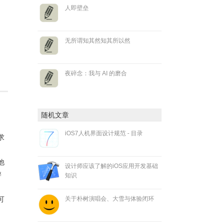
人即壁垒
无所谓知其然知其所以然
夜碎念：我与 AI 的磨合
。
随机文章
iOS7人机界面设计规范 - 目录
求
他
设计师应该了解的iOS应用开发基础
辨
知识
关于朴树演唱会、大雪与体验闭环
可
，