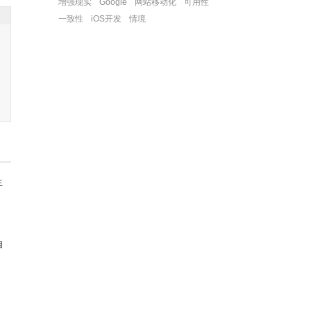
增强现实
Google
网站移动化
可用性
一致性
iOS开发
情境
生
自