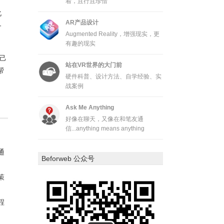
着，且行且珍惜
化
AR产品设计
备
Augmented Reality，增强现实，更
有趣的现实
己
站在VR世界的大门前
帮
硬件科普、设计方法、自学经验、实
战案例
Ask Me Anything
好像在聊天，又像在和笔友通
信...anything means anything
通
Beforweb 公众号
策
程