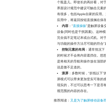
个瓶盖儿。即使长的再好看，对于
界面设计规范中建议可触击元素的
有很多，包括Apple自家的应
应用中，将返回按钮直接搁在保
内容
：“
直接操纵
”是触屏设备
设备(同时也是干扰因素)。这种
完全搞不定笔记本或台式机。对
与功能的操作方法尽可能的符合“
控制元素的布局
：通常情况下
的时候才不会将内容遮挡住。想想
是将相关的导航和操作放在顶部
说是微不足道的。
滚屏
：多数时候，“折线以下
屏模式可以带来更加坚实可靠的
现实的，不过可以思考一下是否
视范围的内容的存在。
推荐阅读：
又是为了触屏移动设备