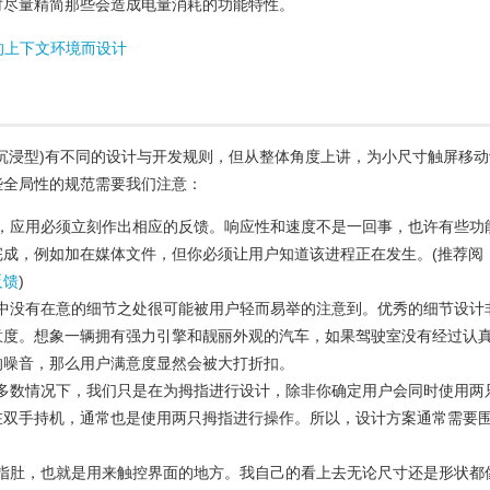
时尽量精简那些会造成电量消耗的功能特性。
应用的上下文环境而设计
沉浸型)有不同的设计与开发规则，但从整体角度上讲，为小尺寸触屏移动
些全局性的规范需要我们注意：
，应用必须立刻作出相应的反馈。响应性和速度不是一回事，也许有些功
完成，例如加在媒体文件，但你必须让用户知道该进程正在发生。(推荐阅
反馈
)
中没有在意的细节之处很可能被用户轻而易举的注意到。优秀的细节设计
意度。想象一辆拥有强力引擎和靓丽外观的汽车，如果驾驶室没有经过认
的噪音，那么用户满意度显然会被大打折扣。
多数情况下，我们只是在为拇指进行设计，除非你确定用户会同时使用两
在双手持机，通常也是使用两只拇指进行操作。所以，设计方案通常需要
指肚，也就是用来触控界面的地方。我自己的看上去无论尺寸还是形状都