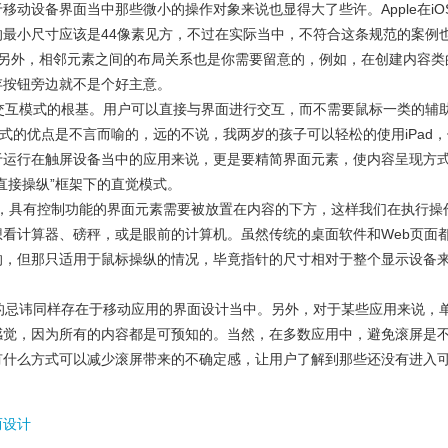
移动设备界面当中那些微小的操作对象来说也显得大了些许。Apple在iO
最小尺寸应该是44像素见方，不过在实际当中，不符合这条规范的案例
用。另外，相邻元素之间的布局关系也是你需要留意的，例如，在创建内容类
存按钮旁边就不是个好主意。
交互模式的根基。用户可以直接与界面进行交互，而不需要鼠标一类的辅
模式的优点是不言而喻的，远的不说，我两岁的孩子可以轻松的使用iPad
于运行在触屏设备当中的应用来说，更是要精简界面元素，使内容呈现方
直接操纵”框架下的直觉模式。
，具有控制功能的界面元素需要被放置在内容的下方，这样我们在执行操
看计算器、磅秤，或是眼前的计算机。虽然传统的桌面软件和Web页面
的，但那只适用于鼠标操纵的情况，毕竟指针的尺寸相对于整个显示设备
”的忌讳同样存在于移动应用的界面设计当中。另外，对于某些应用来说，
感觉，因为所有的内容都是可预知的。当然，在多数应用中，避免滚屏是
有什么方式可以减少滚屏带来的不确定感，让用户了解到那些还没有进入
而设计