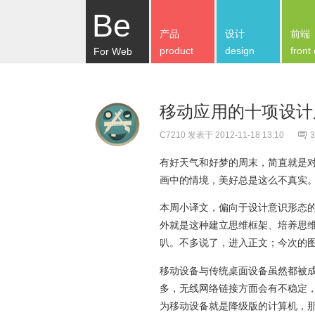
Be
产品
设计
前端
product
design
front
For Web
移动应用的十项设计
C7210
发表于 2012-11-18 13:10
3
有好天气和好梦的周末，简直就是
画中的情境，美好总是这么不真实
本周小译文，偏向于设计意识形态
外就是这种建立思维框架、培养思
叭。不多说了，进入正文；今次的
移动设备与传统桌面设备虽然都被成
多，无线网络链接方面会有不稳定，
为移动设备就是降级版的计算机，