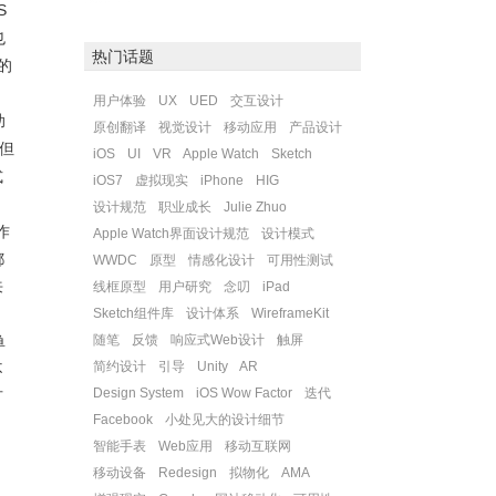
S
也
热门话题
的
用户体验
UX
UED
交互设计
助
原创翻译
视觉设计
移动应用
产品设计
，但
iOS
UI
VR
Apple Watch
Sketch
式
iOS7
虚拟现实
iPhone
HIG
设计规范
职业成长
Julie Zhuo
作
Apple Watch界面设计规范
设计模式
都
WWDC
原型
情感化设计
可用性测试
来
线框原型
用户研究
念叨
iPad
Sketch组件库
设计体系
WireframeKit
随笔
反馈
响应式Web设计
触屏
单
简约设计
引导
Unity
AR
不
Design System
iOS Wow Factor
迭代
可
Facebook
小处见大的设计细节
智能手表
Web应用
移动互联网
移动设备
Redesign
拟物化
AMA