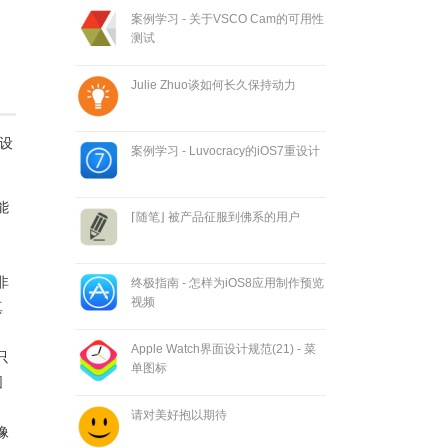
案例学习 - 关于VSCO Cam的可用性
测试
Julie Zhuo谈如何长久保持动力
设
案例学习 - Luvocracy的iOS7重设计
能
⌈随笔⌋ 被产品征服到佛系的用户
非
终极指南 - 怎样为iOS8应用制作预览
视频
真
Apple Watch界面设计规范(21) - 菜
只
单图标
围
请对美好抱以期待
像