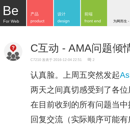
Be
产品
设计
前端
product
design
front end
For Web
为网而生 -
C互动 - AMA问题倾
C7210
发表于 2016-12-04 22:51
2
认真脸。上周五突然发起
As
两天之间真切感受到了各位
在目前收到的所有问题当中
回复交流（实际顺序可能有