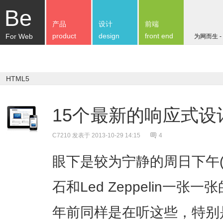
Be
产品
设计
前端
product
design
front end
For Web
为网而生 -
HTML5
15个最新的响应式
C7210
发表于 2013-10-29 14:15
4
眼下是较为宁静的周日下午
石和Led Zeppelin一
年前同样是在听这些，特别