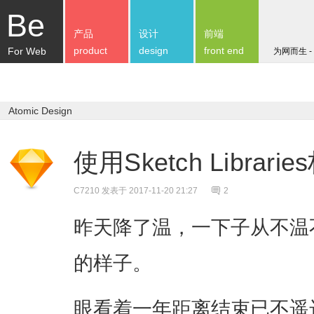
Be
产品
设计
前端
product
design
front end
For Web
为网而生 -
Atomic Design
使用Sketch Libra
C7210
发表于 2017-11-20 21:27
2
昨天降了温，一下子从不温
的样子。
眼看着一年距离结束已不遥