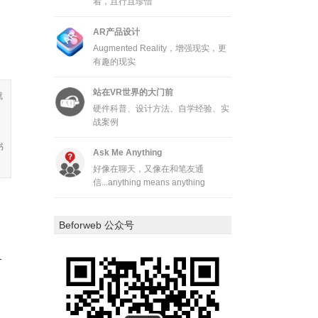
着，且行且珍惜
AR产品设计
Augmented Reality，增强现实，更
有趣的现实
站在VR世界的大门前
就
硬件科普、设计方法、自学经验、实
战案例
书
Ask Me Anything
好像在聊天，又像在和笔友通
信...anything means anything
Beforweb 公众号
又