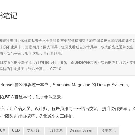
 读书笔记
末即将来到；这样讲起来会不会显得周末更加值得期待？藏在编者按里弱弱地讲几句
来的不止周末，更是四月；因人而异，但回头看过去的十几年，较大的变故通常发生
着不安与兴奋，如今这般，且行且欣赏。
艺的高级交互设计师Hesivell，带来一篇Beforweb过去不曾有的内容形式 - 读
格的手绘插图；强烈推荐。 - C7210
b曾经推荐过一本书，SmashingMagazine 的 Design Systems。
在BFW聊这本书，似乎非常应景。
语言，让产品人员、设计师、程序员用同一种语言交流，提升协作效率；
整个团队进行自循环，尽量减少人工维护。
UX
UED
交互设计
设计体系
Design System
读书笔记