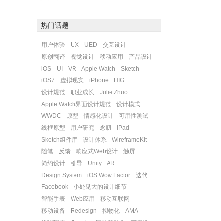
热门话题
用户体验
UX
UED
交互设计
原创翻译
视觉设计
移动应用
产品设计
iOS
UI
VR
Apple Watch
Sketch
iOS7
虚拟现实
iPhone
HIG
设计规范
职业成长
Julie Zhuo
Apple Watch界面设计规范
设计模式
WWDC
原型
情感化设计
可用性测试
线框原型
用户研究
念叨
iPad
Sketch组件库
设计体系
WireframeKit
随笔
反馈
响应式Web设计
触屏
简约设计
引导
Unity
AR
Design System
iOS Wow Factor
迭代
Facebook
小处见大的设计细节
智能手表
Web应用
移动互联网
移动设备
Redesign
拟物化
AMA