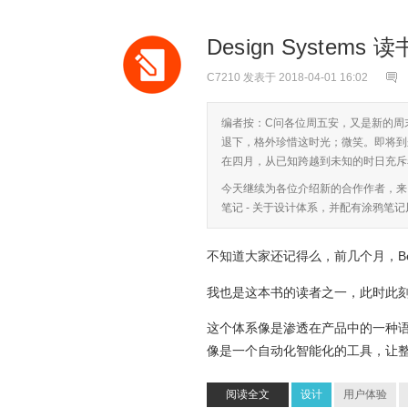
Design Systems
C7210
发表于 2018-04-01 16:02
编者按：C问各位周五安，又是新的周
退下，格外珍惜这时光；微笑。即将到
在四月，从已知跨越到未知的时日充斥
今天继续为各位介绍新的合作作者，来自爱奇
笔记 - 关于设计体系，并配有涂鸦笔记风
不知道大家还记得么，前几个月，Beforwe
我也是这本书的读者之一，此时此刻
这个体系像是渗透在产品中的一种
像是一个自动化智能化的工具，让
阅读全文
设计
用户体验