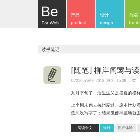
Be
产品
设计
前端
product
design
front
For Web
读书笔记
⌈随笔⌋ 柳岸闻莺与
C7210
发表于 2018-09-29 15:39
九月下旬了，活生生又是盛夏的模
上个周末跑去杭州度过。原本计划
蛮久没写字了；结果鬼使神差地就
阅读全文
设计
用户体验