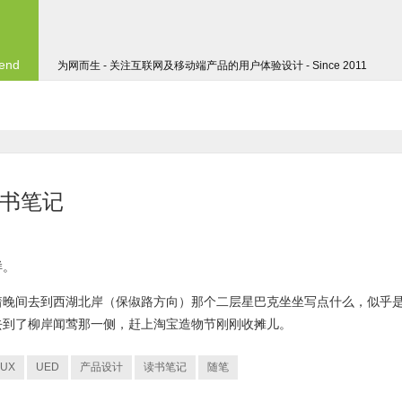
 end
为网而生 - 关注互联网及移动端产品的用户体验设计 - Since 2011
读书笔记
样。
着晚间去到西湖北岸（保俶路方向）那个二层星巴克坐坐写点什么，似乎
去到了柳岸闻莺那一侧，赶上淘宝造物节刚刚收摊儿。
UX
UED
产品设计
读书笔记
随笔