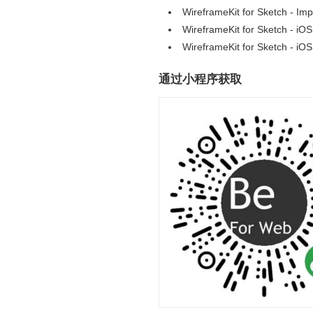
WireframeKit for Sketch - 
WireframeKit for Sketch - 
WireframeKit for Sketch 
通过小程序获取