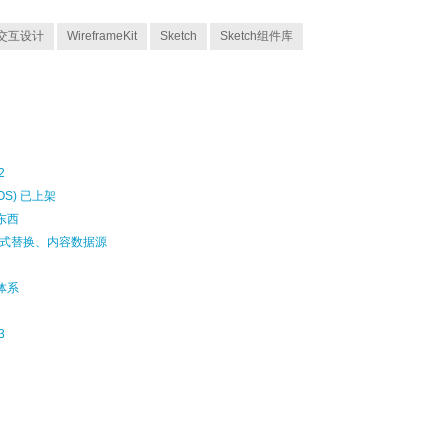
交互设计
WireframeKit
Sketch
Sketch组件库
2
(iOS) 已上架
东西
ls 样式替换、内容数据源
计体系
3