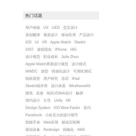
热门话题
用户体验
UX
UED
交互设计
原创翻译
视觉设计
移动应用
产品设计
iOS
UI
VR
Apple Watch
Sketch
iOS7
虚拟现实
iPhone
HIG
设计规范
职业成长
Julie Zhuo
Apple Watch界面设计规范
设计模式
WWDC
原型
情感化设计
可用性测试
线框原型
用户研究
念叨
iPad
Sketch组件库
设计体系
WireframeKit
随笔
反馈
响应式Web设计
触屏
简约设计
引导
Unity
AR
Design System
iOS Wow Factor
迭代
Facebook
小处见大的设计细节
智能手表
Web应用
移动互联网
移动设备
Redesign
拟物化
AMA