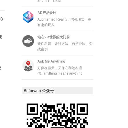
着，且行且珍惜
AR产品设计
精心
Augmented Reality，增强现实，更
有趣的现实
便
站在VR世界的大门前
硬件科普、设计方法、自学经验、实
战案例
Ask Me Anything
元
好像在聊天，又像在和笔友通
信...anything means anything
Beforweb 公众号