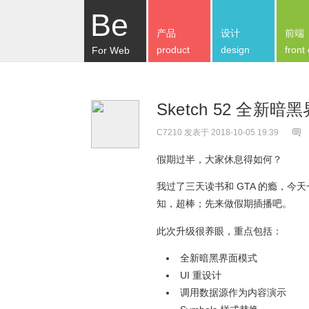
Be
产品
设计
前端
product
design
front
For Web
Sketch 52 全新
C7210
发表于 2018-10-05 19:39
假期过半，大家休息得如何？
我过了三天读书和 GTA 的瘾，今天一早
知，超棒；先来做假期插播吧。
此次升级很养眼，重点包括：
全新暗黑界面模式
UI 重设计
调用数据源作为内容演示