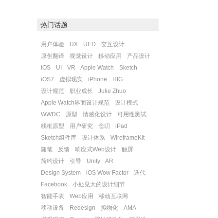
热门话题
用户体验
UX
UED
交互设计
原创翻译
视觉设计
移动应用
产品设计
iOS
UI
VR
Apple Watch
Sketch
iOS7
虚拟现实
iPhone
HIG
设计规范
职业成长
Julie Zhuo
Apple Watch界面设计规范
设计模式
WWDC
原型
情感化设计
可用性测试
线框原型
用户研究
念叨
iPad
Sketch组件库
设计体系
WireframeKit
随笔
反馈
响应式Web设计
触屏
简约设计
引导
Unity
AR
Design System
iOS Wow Factor
迭代
Facebook
小处见大的设计细节
智能手表
Web应用
移动互联网
移动设备
Redesign
拟物化
AMA