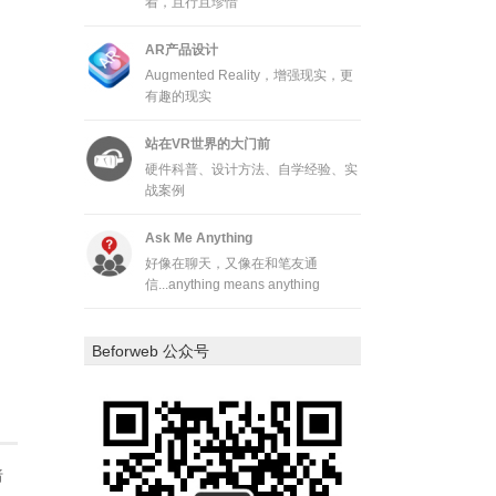
着，且行且珍惜
AR产品设计
Augmented Reality，增强现实，更
有趣的现实
站在VR世界的大门前
硬件科普、设计方法、自学经验、实
战案例
Ask Me Anything
好像在聊天，又像在和笔友通
信...anything means anything
Beforweb 公众号
暗