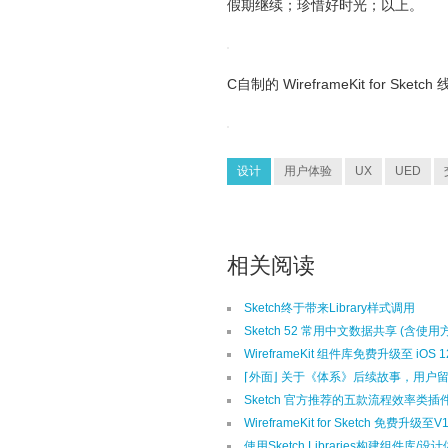
假期继续；珍惜好时光；以上。
C自制的 WireframeKit for Sk
设计
用户体验
UX
UED
相关阅读
Sketch终于带来Library样式调用
Sketch 52 常用中文数据共享 (含使用
WireframeKit 组件库免费升级至 iOS 1
⌈外面⌋ 关于《体系》后续故事，用户
Sketch 官方推荐的五款流程效率类插
WireframeKit for Sketch 免费升级至V1
使用Sketch Libraries构建组件库/设