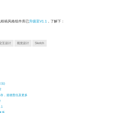
etch 线框稿风格组件库已
升级至V1.1
，了解下：
交互设计
视觉设计
Sketch
方法)
2
留存，道德责任及更多
件
.1
计体系